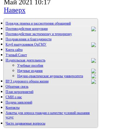
Май 2021 10:17
Наверх
Порядок приема и рассмотрения обращений
Противодействие коррупции
Противодействие экстремизму и терроризму
Поздравления и благодарности
Клуб выпускников ОрГМУ
Карта сайта
Ученый Совет
Издательская деятельность
Учебные пособия
Научные издания
Научно-практические журналы университета
ВУЗ здорового образа жизни
Обратная связь
Альманах молодой науки
План мероприятий
Редакция журнала
СМИ о нас
Подача заявлений
Контакты
Анкеты для опроса граждан о качестве условий оказания
услуг
Правила направления,
рецензирования и опубликования
Часто задаваемые вопросы
научных статей
Фотогалерея