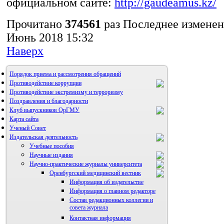
официальном сайте:
http://gaudeamus.kz/
Прочитано
374561
раз
Последнее изменен
Июнь 2018 15:32
Наверх
Порядок приема и рассмотрения обращений
Противодействие коррупции
Противодействие экстремизму и терроризму
Поздравления и благодарности
Клуб выпускников ОрГМУ
Карта сайта
Ученый Совет
Издательская деятельность
Учебные пособия
Научные издания
Научно-практические журналы университета
Оренбургский медицинский вестник
Информация об издательстве
Информация о главном редакторе
Состав редакционных коллегии и
совета журнала
Контактная информация