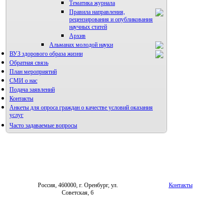
Тематика журнала
Правила направления,
рецензирования и опубликования
научных статей
Архив
Альманах молодой науки
ВУЗ здорового образа жизни
Редакция журнала
Обратная связь
План мероприятий
СМИ о нас
Подача заявлений
Контакты
Анкеты для опроса граждан о качестве условий оказания
услуг
Часто задаваемые вопросы
Фотогалерея
Форум «Репродуктивное здоровье»
Россия, 460000, г. Оренбург, ул.
Контакты
Советская, 6