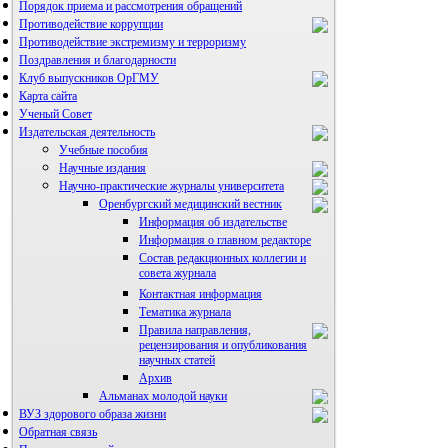
Порядок приема и рассмотрения обращений
Противодействие коррупции
Противодействие экстремизму и терроризму
Поздравления и благодарности
Клуб выпускников ОрГМУ
Карта сайта
Ученый Совет
Издательская деятельность
Учебные пособия
Научные издания
Научно-практические журналы университета
Оренбургский медицинский вестник
Информация об издательстве
Информация о главном редакторе
Состав редакционных коллегии и
совета журнала
Контактная информация
Тематика журнала
Правила направления,
рецензирования и опубликования
научных статей
Архив
Альманах молодой науки
ВУЗ здорового образа жизни
Редакция журнала
Обратная связь