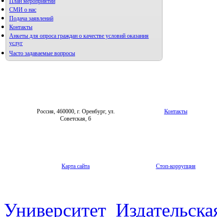
План мероприятий
СМИ о нас
Подача заявлений
Контакты
Анкеты для опроса граждан о качестве условий оказания
услуг
Часто задаваемые вопросы
Фотогалерея
Форум «Репродуктивное здоровье»
Россия, 460000, г. Оренбург, ул.
Контакты
Советская, 6
Карта сайта
Стоп-коррупция
Университет
Издательска