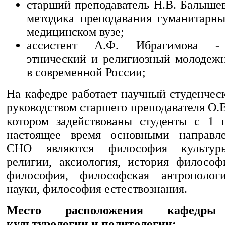
старший преподаватель Н.В. Балышев
методика преподавания гуманитарн
медицинском вузе;
ассистент А.Ф. Ибрагимова - 
этнический и религиозный молодеж
в современной России;
На кафедре работает научный студенчес
руководством старшего преподавателя О.В
котором задействованы студенты с 1 
настоящее время основными направл
СНО являются философия культур
религии, аксиология, история философ
философия, философская антрополог
науки, философия естествознания.
Место расположения кафедры 
культурологии и политологии: