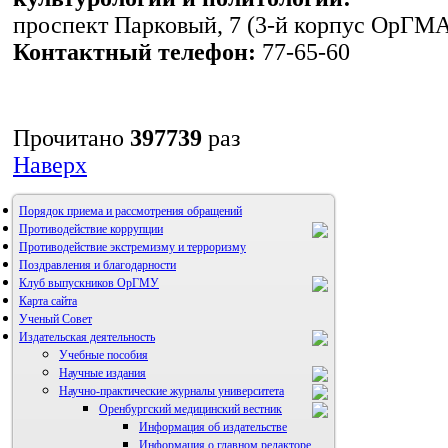
проспект Парковый, 7 (3-й корпус ОрГМА,
Контактный телефон:
77-65-60
Прочитано
397739
раз
Наверх
Порядок приема и рассмотрения обращений
Противодействие коррупции
Противодействие экстремизму и терроризму
Поздравления и благодарности
Клуб выпускников ОрГМУ
Карта сайта
Ученый Совет
Издательская деятельность
Учебные пособия
Научные издания
Научно-практические журналы университета
Оренбургский медицинский вестник
Информация об издательстве
Информация о главном редакторе