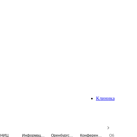
Клиника
НИЦ
Информационная система
Оренбургский медицинский вестник
Конференция
Образовательный центр истории Университета