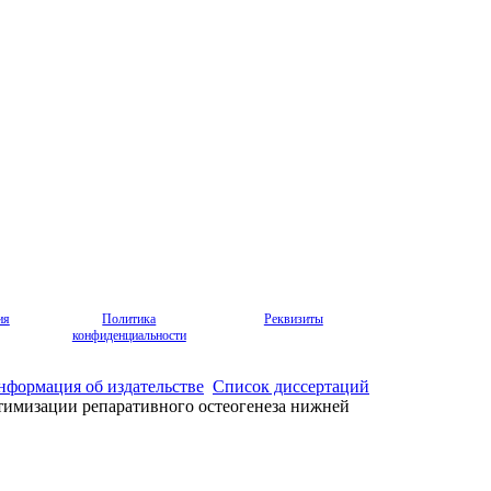
ия
Политика
Реквизиты
конфиденциальности
нформация об издательстве
Список диссертаций
тимизации репаративного остеогенеза нижней