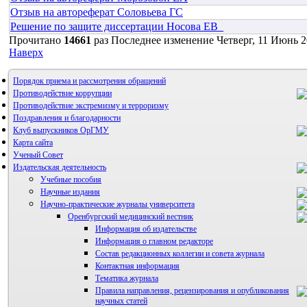
Отзыв на автореферат Соловьева ГС
Решение по защите диссертации Носова ЕВ_
Прочитано
14661
раз
Последнее изменение Четверг, 11 Июнь 2
Наверх
Порядок приема и рассмотрения обращений
Противодействие коррупции
Противодействие экстремизму и терроризму
Поздравления и благодарности
Клуб выпускников ОрГМУ
Карта сайта
Ученый Совет
Издательская деятельность
Учебные пособия
Научные издания
Научно-практические журналы университета
Оренбургский медицинский вестник
Информация об издательстве
Информация о главном редакторе
Состав редакционных коллегии и совета журнала
Контактная информация
Тематика журнала
Правила направления, рецензирования и опубликования
научных статей