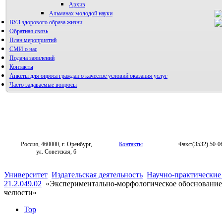
Архив
Альманах молодой науки
ВУЗ здорового образа жизни
Редакция журнала
Обратная связь
План мероприятий
СМИ о нас
Подача заявлений
Контакты
Анкеты для опроса граждан о качестве условий оказания услуг
Часто задаваемые вопросы
Фотогалерея
Форум «Репродуктивное здоровье»
Россия, 460000, г. Оренбург,
Контакты
Факс:(3532) 50-0
ул. Советская, 6
Университет
Издательская деятельность
Научно-практические
21.2.049.02
«Экспериментально-морфологическое обоснование 
челюсти»
Top