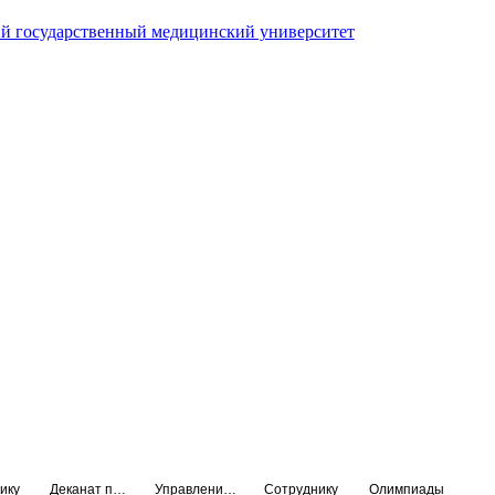
й государственный медицинский университет
ику
Деканат подготовки кадров высшей квалификации
Управление по НМО и региональному развитию здравоохранения
Сотруднику
Олимпиады