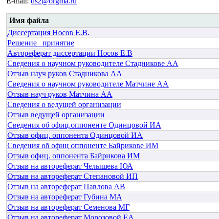
E-mail:
ds2@orgma.ru
Имя файла
Диссертация Носов Е.В.
Решение_ принятие
Автореферат диссертации Носов Е.В
Сведения о научном руководителе Стадникове АА
Отзыв науч руков Стадникова АА
Сведения о научном руководителе Матчине АА
Отзыв науч руков Матчина АА
Сведения о ведущей организации
Отзыв ведущей организации
Сведения об офиц.оппоненте Одинцовой ИА
Отзыв офиц. оппонента Одинцовой ИА
Сведения об офиц оппоненте Байрикове ИМ
Отзыв офиц. оппонента Байрикова ИМ
Отзыв на автореферат Челышева ЮА
Отзыв на автореферат Степановой ИП
Отзыв на автореферат Павлова АВ
Отзыв на автореферат Губина МА
Отзыв на автореферат Семенова МГ
Отзыв на автореферат Морозовой ЕА