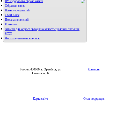
ВУЗ здорового образа жизни
Редакция журнала
Обратная связь
План мероприятий
СМИ о нас
Подача заявлений
Контакты
Анкеты для опроса граждан о качестве условий оказания
услуг
Часто задаваемые вопросы
Фотогалерея
Форум «Репродуктивное здоровье»
Россия, 460000, г. Оренбург, ул.
Контакты
Советская, 6
Карта сайта
Стоп-коррупция