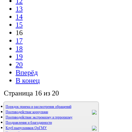
12
13
14
15
16
17
18
19
20
Вперёд
В конец
Страница 16 из 20
Порядок приема и рассмотрения обращений
Противодействие коррупции
Противодействие экстремизму и терроризму
Поздравления и благодарности
Клуб выпускников ОрГМУ