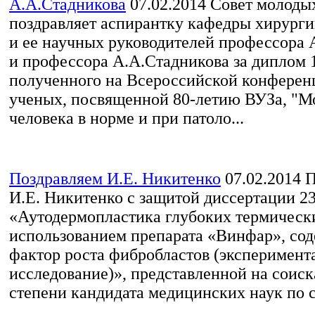
А.А.Стадникова
07.02.2014
Совет молоды
поздравляет аспирантку кафедры хирург
и ее научных руководителей профессора 
и профессора А.А.Стадникова за диплом 1
полученного на Всероссийской конфере
ученых, посвященной 80-летию ВУЗа, "
человека в норме и при патоло...
Поздравляем И.Е. Никитенко
07.02.2014
П
И.Е. Никитенко с защитой диссертации 23
«Аутодермопластика глубоких термически
использованием препарата «Винфар», со
фактор роста фибробластов (эксперимент
исследование)», представленной на соис
степени кандидата медицинских наук по с