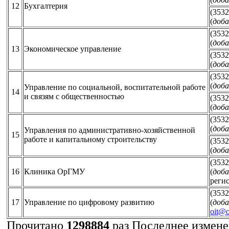
12
Бухгалтерия
(3532
(
доба
(3532
(
доба
13
Экономическое управление
(3532
(
доба
(3532
(
доба
Управление по социальной, воспитательной работе
14
и связям с общественностью
(3532
(
доба
(3532
(
доба
Управления по административно-хозяйственной
15
работе и капитальному строительству
(3532
(
доба
(3532
16
Клиника ОрГМУ
(
доба
реги
(3532
17
Управление по цифровому развитию
(
доба
oit@o
Прочитано
1298884
раз
Последнее изменен