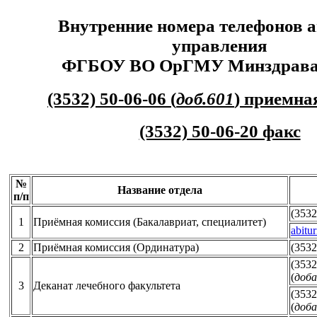
Внутренние номера телефонов 
управления
ФГБОУ ВО ОрГМУ Минздрава 
(3532) 50-06-06 (
доб.601
) приемна
(3532) 50-06-20 факс
№
Название отдела
п/п
(3532
1
Приёмная комиссия (Бакалавриат, специалитет)
abitu
2
Приёмная комиссия (Ординатура)
(3532
(3532
(
доба
3
Деканат лечебного факультета
(3532
(
доба