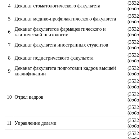
(3532
4
Деканат стоматологического факультета
(
доба
(3532
5
Деканат медико-профилактического факультета
(
доба
Деканат факультетов фармацевтического и
(3532
6
клинической психологии
(
доба
(3532
7
Деканат факультета иностранных студентов
(
доба
(3532
8
Деканат педиатрического факультета
(
доба
Деканат факультета подготовки кадров высшей
(3532
9
квалификации
(
доба
(3532
(
доба
(3532
10
Отдел кадров
(
доба
(3532
(
доба
(3532
11
Управление делами
(
доба
(3532
(
доба