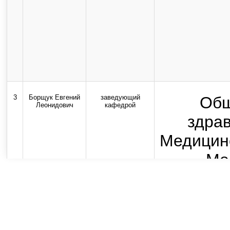
3
Борщук Евгений
заведующий
Общ
Леонидович
кафедрой
здра
Медицинс
Ме
де
Пла
оформл