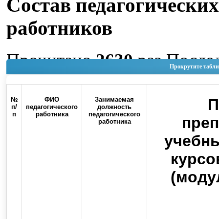
Состав педагогических
работников
Прочитано
2630
раз
После
Прокрутите табли
изменение Пятница, 05 Ию
15:10
№
ФИО
Занимаемая
П
п/
педагогического
должность
п
работника
педагогического
Наверх
пре
работника
учебны
курсо
(моду
Россия, 460000, г. Оренбург, ул.
Контакты
Советская, 6