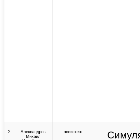
2
Александров
ассистент
Симул
Михаил