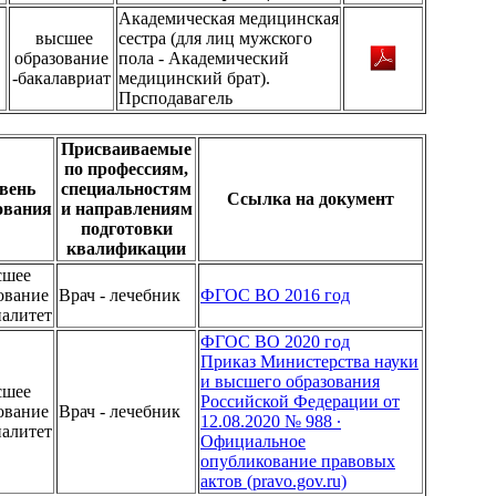
Академическая медицинская
высшее
сестра (для лиц мужского
образование
пола - Академический
-бакалавриат
медицинский брат).
Прсподавагель
Присваиваемые
по профессиям,
вень
специальностям
Ссылка на документ
ования
и направлениям
подготовки
квалификации
сшее
ование
Врач - лечебник
ФГОС ВО 2016 год
иалитет
ФГОС ВО 2020 год
Приказ Министерства науки
и высшего образования
сшее
Российской Федерации от
ование
Врач - лечебник
12.08.2020 № 988 ∙
иалитет
Официальное
опубликование правовых
актов (pravo.gov.ru)