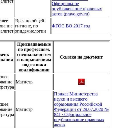
иалитет
Официальное
опубликование правовых
актов (pravo.gov.ru)
сшее
Врач по общей
ование
гигиене, по
ФГОС ВО 2017 год
иалитет
эпидемиологии
Присваиваемые
по профессиям,
вень
специальностям
Ссылка на документ
ования
и направлениям
подготовки
квалификации
сшее
ование
Магистр
тратура
Приказ Министерства
науки и высшего
сшее
образования Российской
ование
Магистр
Федерации от 29.07.2020 №
тратура
841 ∙ Официальное
опубликование правовых
актов