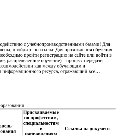
модействию с учебнопроизводственными базами! Для
слены, пройдите по ссылке Для прохождения обучения
еобходимо пройти регистрацию на сайте или войти в
е, распределенное обучение) – процесс передачи
 взаимодействии как между обучающим и
м информационного ресурса, отражающий все…
бразования
Присваиваемые
по профессиям,
специальностям
овень
и
Ссылка на документ
зования
направлениям