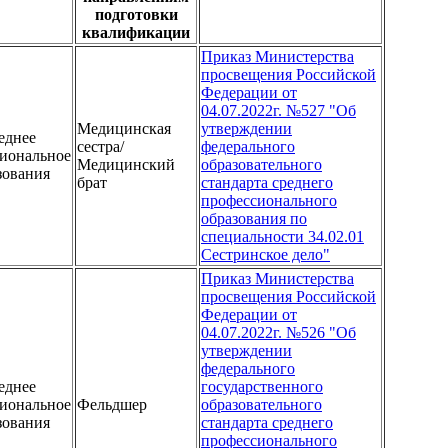
подготовки
квалификации
Приказ Министерства
просвещения Российской
Федерации от
04.07.2022г. №527 "Об
Медицинская
утверждении
еднее
сестра/
федерального
иональное
Медицинский
образовательного
зования
брат
стандарта среднего
профессионального
образования по
специальности 34.02.01
Сестринское дело"
Приказ Министерства
просвещения Российской
Федерации от
04.07.2022г. №526 "Об
утверждении
федерального
еднее
государственного
иональное
Фельдшер
образовательного
зования
стандарта среднего
профессионального