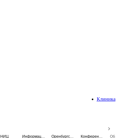
Клиника
НИЦ
Информационная система
Оренбургский медицинский вестник
Конференция
Образовательный центр истории Университета