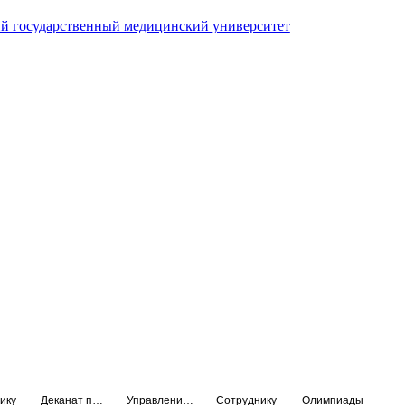
й государственный медицинский университет
ику
Деканат подготовки кадров высшей квалификации
Управление по НМО и региональному развитию здравоохранения
Сотруднику
Олимпиады