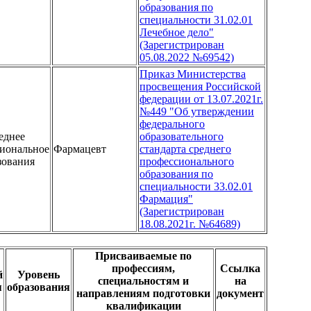
образования по
специальности 31.02.01
Лечебное дело"
(Зарегистрирован
05.08.2022 №69542)
Приказ Министерства
просвещения Российской
федерации от 13.07.2021г.
№449 "Об утверждении
федерального
еднее
образовательного
иональное
Фармацевт
стандарта среднего
зования
профессионального
образования по
специальности 33.02.01
Фармация"
(Зарегистрирован
18.08.2021г. №64689)
Присваиваемые по
профессиям,
Ссылка
й
Уровень
специальностям и
на
я
образования
направлениям подготовки
документ
квалификации