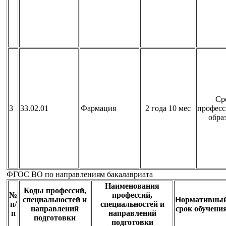
Ср
3
33.02.01
Фармация
2 года 10 мес
професс
обра
ФГОС ВО по направлениям бакалавриата
Наименования
Коды профессий,
№
профессий,
специальностей и
Нормативны
п/
специальностей и
направлений
срок обучени
п
направлений
подготовки
подготовки