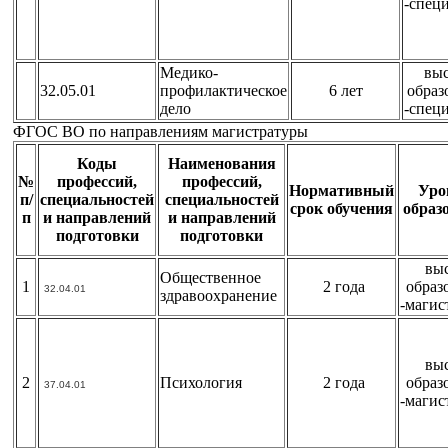
-спец
Медико-
вы
32.05.01
профилактическое
6 лет
образ
дело
-спец
ФГОС ВО по направлениям магистратуры
Коды
Наименования
№
профессий,
профессий,
Нормативный
Уро
п/
специальностей
специальностей
срок обучения
образ
п
и направлений
и направлений
подготовки
подготовки
вы
Общественное
1
2 года
образ
32.04.01
здравоохранение
-магис
вы
2
Психология
2 года
образ
37.04.01
-магис