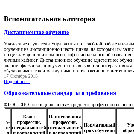
Вспомогательная категория
Дистанционное обучение
Уважаемые слушатели Управления по лечебной работе и взаи
обучения на дистанционной части цикла, на который Вы зачи
по циклам дополнительного профессионального образования н
личный кабинет. Дистанционное обучение (дистантное обучени
знаний, формирования умений и навыков при интерактивном
обучающимся, так и между ними и интерактивным источнико
17 Октябрь 2016
Подробнее...
Образовательные стандарты и требования
ФГОС СПО по специальностям среднего профессионального о
Коды
Наименования
№
профессий,
профессий,
Нормативный
Ур
п/
специальностей
специальностей
срок обучения
обра
п
и направлений
и направлений