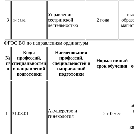
Управление
вы
3
сестринской
2 года
образ
34.04.01
деятельностью
-магис
ФГОС ВО по направлениям ординатуры
Коды
Наименования
№
профессий,
профессий,
Нормативный
п/
специальностей
специальностей и
срок обучения
о
п
и направлений
направлений
подготовки
подготовки
о
Акушерство и
1
31.08.01
2 г 0 мес
гинекология
к