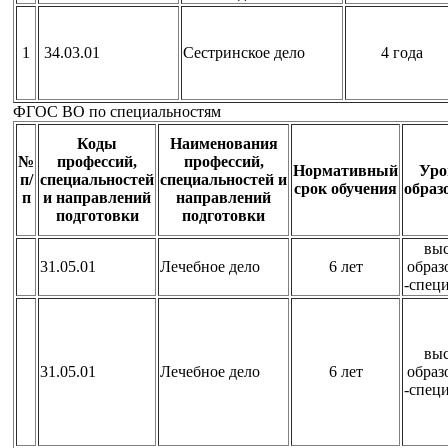
1
34.03.01
Сестринское дело
4 года
ФГОС ВО по специальностям
Коды
Наименования
№
профессий,
профессий,
Нормативный
Уро
п/
специальностей
специальностей и
срок обучения
образ
п
и направлений
направлений
подготовки
подготовки
вы
31.05.01
Лечебное дело
6 лет
образ
-спец
вы
31.05.01
Лечебное дело
6 лет
образ
-спец