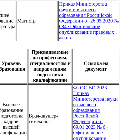
Приказ Министерства
науки и высшего
сшее
образования Российской
ование
Магистр
Федерации от 26.05.2020 №
тратура
684 ∙ Официальное
опубликование правовых
актов
Присваиваемые
по профессиям,
Уровень
специальностям и
Ссылка на
бразования
направлениям
документ
подготовки
квалификации
ФГОС ВО 2023
Приказ
Министерства науки
Высшее
и высшего
бразование -
образования
подготовка
Врач-акушер-
Российской
кадров
гинеколог
Федерации от
высшей
09.01.2023 № 6 ∙
валификации
Официальное
опубликование