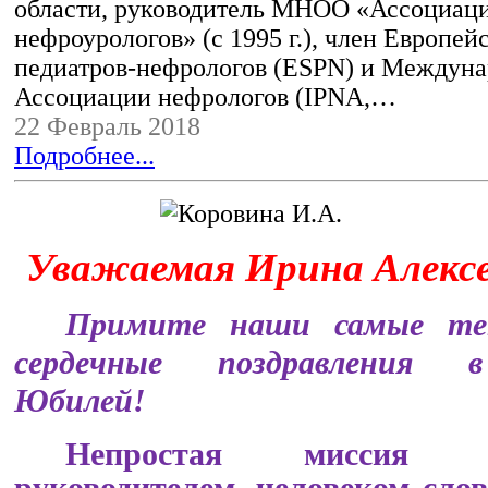
области, руководитель МНОО «Ассоциац
нефроурологов» (с 1995 г.), член Европей
педиатров-нефрологов (ESPN) и Междун
Ассоциации нефрологов (IPNA,…
22 Февраль 2018
Подробнее...
Уважаемая
Ирина
Алекс
Примите
наши
самые
т
сердечные
поздравления
Юбилей
!
Непростая миссия