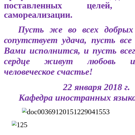
поставленных целей, т
самореализации.
Пусть
же
во
всех
добры
сопутствует
удача
,
пусть
вс
Вами
исполнится
,
и
пусть
все
сердце
живут
любовь
человеческое
сча
стье
!
22 января 
Кафедра иностранных яз