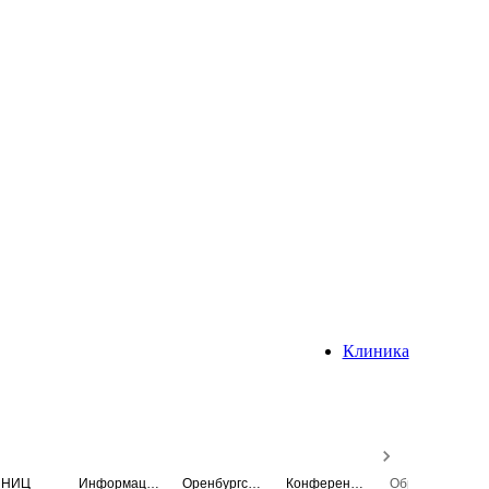
Клиника
НИЦ
Информационная система
Оренбургский медицинский вестник
Конференция
Образовательный центр истории Университета