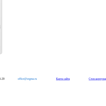
6-20
office@orgma.ru
Карта сайта
Стоп-коррупц