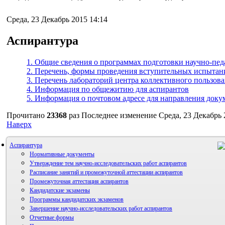
Среда, 23 Декабрь 2015 14:14
Аспирантура
1. Общие сведения о программах подготовки научно-пед
2. Перечень, формы проведения вступительных испытан
3. Перечень лабораторий центра коллективного пользо
4. Информация по общежитию для аспирантов
5. Информация о почтовом адресе для направления доку
Прочитано
23368
раз
Последнее изменение Среда, 23 Декабрь 
Наверх
Аспирантура
Нормативные документы
Утверждение тем научно-исследовательских работ аспирантов
Расписание занятий и промежуточной аттестации аспирантов
Промежуточная аттестация аспирантов
Кандидатские экзамены
Программы кандидатских экзаменов
Завершение научно-исследовательских работ аспирантов
Отчетные формы