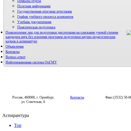
Приказы отдела
Полезная информация
Государственная итоговая аттестация
График учебного процесса аспирантов
Учебная документация
Практическая подготовка
Прикрепление лиц для подготовки диссертации на соискание ученой степени
кандидата наук без освоения программ подготовки научно-педагогических
кадров в аспирантуре
Объявления
Контакты
Вопрос-ответ
Информационная система ОрГМУ
Россия, 460000, г. Оренбург,
Контакты
Факс:(3532) 50-0
ул. Советская, 6
Аспирантура
Top