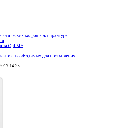
агогических кадров в аспирантуре
ий
вания ОрГМУ
ментов, необходимых для поступления
2015 14:23