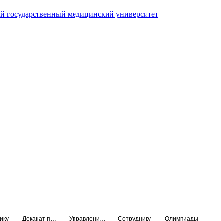
й государственный медицинский университет
ику
Деканат подготовки кадров высшей квалификации
Управление по НМО и региональному развитию здравоохранения
Сотруднику
Олимпиады