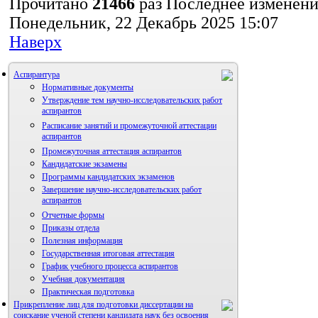
Прочитано
21466
раз
Последнее изменен
Понедельник, 22 Декабрь 2025 15:07
Наверх
Аспирантура
Нормативные документы
Утверждение тем научно-исследовательских работ
аспирантов
Расписание занятий и промежуточной аттестации
аспирантов
Промежуточная аттестация аспирантов
Кандидатские экзамены
Программы кандидатских экзаменов
Завершение научно-исследовательских работ
аспирантов
Отчетные формы
Приказы отдела
Полезная информация
Государственная итоговая аттестация
График учебного процесса аспирантов
Учебная документация
Практическая подготовка
Прикрепление лиц для подготовки диссертации на
соискание ученой степени кандидата наук без освоения