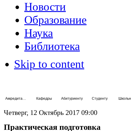
Новости
Образование
Наука
Библиотека
Skip to content
Аккредитация специалистов
Кафедры
Абитуриенту
Студенту
Школьн
выписка из протокола КС_нип
дневник нип
выписка из протокола КС_пп
Четверг, 12 Октябрь 2017 09:00
заключение о нип
дневник пп
отзыв нип
заключение о пп
Практическая подготовка
рабочий план нип
отзыв пп