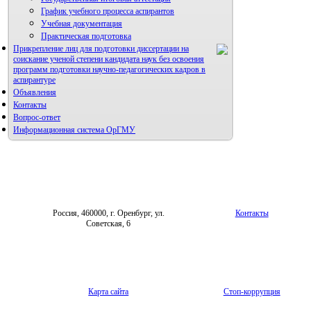
График учебного процесса аспирантов
Учебная документация
Практическая подготовка
Прикрепление лиц для подготовки диссертации на
соискание ученой степени кандидата наук без освоения
программ подготовки научно-педагогических кадров в
аспирантуре
Объявления
Контакты
Вопрос-ответ
Информационная система ОрГМУ
Россия, 460000, г. Оренбург, ул.
Контакты
Советская, 6
Карта сайта
Стоп-коррупция