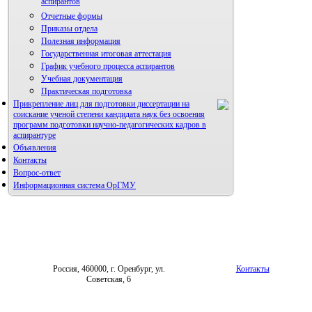
аспирантов
Отчетные формы
Приказы отдела
Полезная информация
Государственная итоговая аттестация
График учебного процесса аспирантов
Учебная документация
Практическая подготовка
Прикрепление лиц для подготовки диссертации на
соискание ученой степени кандидата наук без освоения
программ подготовки научно-педагогических кадров в
аспирантуре
Объявления
Контакты
Вопрос-ответ
Информационная система ОрГМУ
Россия, 460000, г. Оренбург, ул.
Контакты
Советская, 6