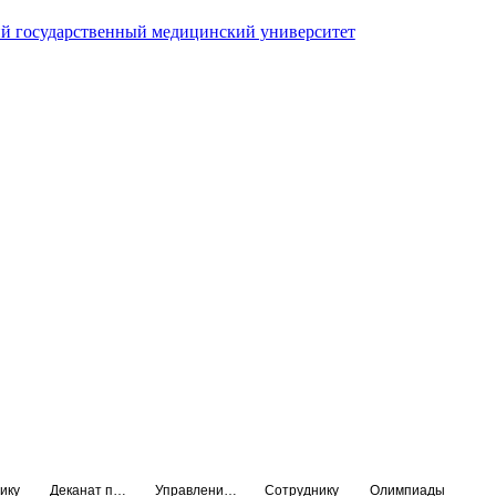
й государственный медицинский университет
ику
Деканат подготовки кадров высшей квалификации
Управление по НМО и региональному развитию здравоохранения
Сотруднику
Олимпиады