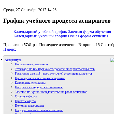
Среда, 27 Сентябрь 2017 14:26
График учебного процесса аспирантов
Календарный учебный график Заочная форма обучения
Календарный учебный график Очная форма обучения
Прочитано
5741
раз
Последнее изменение Вторник, 15 Сентябр
Наверх
Аспирантура
Нормативные документы
Утверждение тем научно-исследовательских работ аспирантов
Расписание занятий и промежуточной аттестации аспирантов
Промежуточная аттестация аспирантов
Кандидатские экзамены
Программы кандидатских экзаменов
Завершение научно-исследовательских работ аспирантов
Отчетные формы
Приказы отдела
Полезная информация
Государственная итоговая аттестация