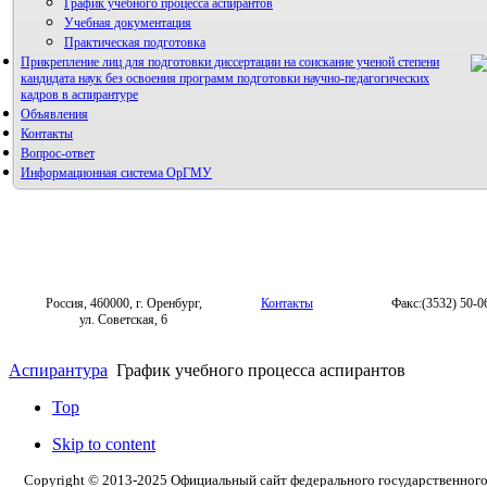
График учебного процесса аспирантов
Учебная документация
Практическая подготовка
Прикрепление лиц для подготовки диссертации на соискание ученой степени
кандидата наук без освоения программ подготовки научно-педагогических
кадров в аспирантуре
Объявления
Контакты
Вопрос-ответ
Информационная система ОрГМУ
Россия, 460000, г. Оренбург,
Контакты
Факс:(3532) 50-0
ул. Советская, 6
Аспирантура
График учебного процесса аспирантов
Top
Skip to content
Copyright © 2013-2025 Официальный сайт федерального государственног