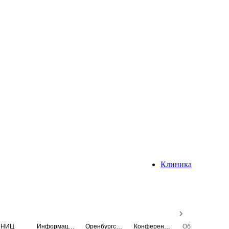
Клиника
НИЦ
Информационная система
Оренбургский медицинский вестник
Конференция
Образовательный центр истории Университета