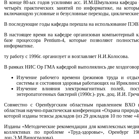
В конце 80-ых годов усилиями асс. И.М.Шмульзона кафедра
четырёх практических занятий по информатике, на котор
включающую условные и безусловные переходы, циклически
В последующие годы кафедра перешла на использование ПЭВ
В настоящее время на кафедре организован компьютерный
базе процессора Pentium-4, которые позволяют полност
информатике.
ту работу с 1996г. организует и возглавляет Н.И.Колосова.
В рамках НИС Ор ГМА кафедрой выполнялись две хоздоговор
Изучение рабочего времени (режимов труда и отдыха
системы и состояния здоровья работающих на Ириклинс
Изучение влияния электромагнитных полей, пост
энтеропатогенных бактерий (1990г.)- рук. доц. И.И. Гре
Совместно с Оренбургским областным правлением ВХО и
областная научно-практическая конференция «Охрана природы 
которой изданы тезисы докладов (из 29 докладов 10 по теме «4
Изданы «Методические рекомендации для комплексных медик
коллективах по проблеме «Труд-здоровье», Оренбург 1986
доц.Э.М.Виноградова).