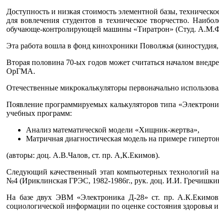
Доступность и низкая стоимость элементной базы, техническо
для вовлечения студентов в техническое творчество. Наибол
обучающе-контролирующей машины «Тиратрон» (Студ. А.М.Фи
Эта работа вошла в фонд кинохроники Поволжья (киностудия,
Вторая половина 70-ых годов может считаться началом внед
ОрГМА.
Отечественные микрокалькуляторы первоначально использовал
Появление программируемых калькуляторов типа «Электроник
учебных программ:
Анализ математической модели «Хищник-жертва»,
Матричная диагностическая модель на примере гиперто
(авторы: доц. А.В.Чалов, ст. пр. А,К.Екимов).
Следующий качественный этап компьютерных технологий на 
№4 (Ириклинская ГРЭС, 1982-1986г., рук. доц. И.И. Гречишки
На базе двух ЭВМ «Электроника Д-28» ст. пр. А.К.Екимов
социологической информации по оценке состояния здоровья 