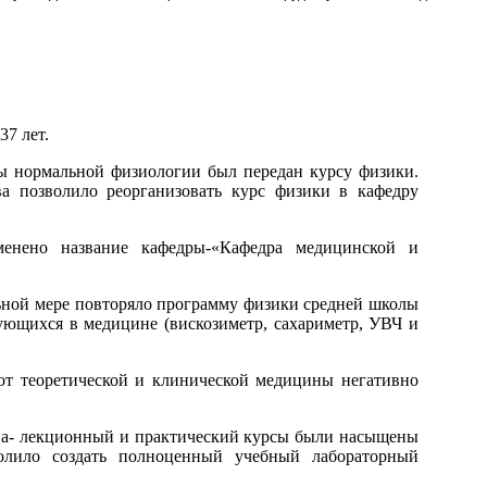
37 лет.
ры нормальной физиологии был передан курсу физики.
ва позволило реорганизовать курс физики в кафедру
енено название кафедры-«Кафедра медицинской и
льной мере повторяло программу физики средней школы
ующихся в медицине (вискозиметр, сахариметр, УВЧ и
 от теоретической и клинической медицины негативно
ва- лекционный и практический курсы были насыщены
волило создать полноценный учебный лабораторный