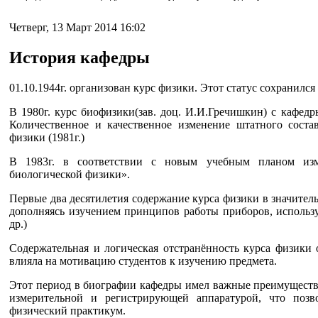
Четверг, 13 Март 2014 16:02
История кафедры
01.10.1944г. организован курс физики. Этот статус сохранился 
В 1980г. курс биофизики(зав. доц. И.И.Гречишкин) с кафед
Количественное и качественное изменение штатного соста
физики (1981г.)
В 1983г. в соответствии с новым учебным планом изм
биологической физики».
Первые два десятилетия содержание курса физики в значите
дополняясь изучением принципов работы приборов, использ
др.)
Содержательная и логическая отстранённость курса физики
влияла на мотивацию студентов к изучению предмета.
Этот период в биографии кафедры имел важные преимущест
измерительной и регистрирующей аппаратурой, что поз
физический практикум.