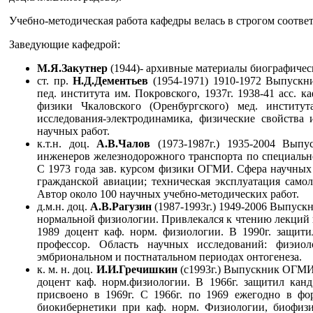
Учебно-методическая работа кафедры велась в строгом соот
Заведующие кафедрой:
М.Я.Закутнер
(1944)- архивные материалы биографическ
ст. пр.
Н.Д.Дементьев
(1954-1971) 1910-1972 Выпускни
пед. института им. Покровского, 1937г. 1938-41 асс. к
физики Чкаловского (Оренбургского) мед. институт
исследования-электродинамика, физические свойства
научных работ.
к.т.н. доц.
А.В.Чалов
(1973-1987г.) 1935-2004 Выпу
инженеров железнодорожного транспорта по специальност
С 1973 года зав. курсом физики ОГМИ. Сфера научных 
гражданской авиации; техническая эксплуатация само
Автор около 100 научных учебно-методических работ.
д.м.н. доц.
А.В.Рагузин
(1987-1993г.) 1949-2006 Выпускн
нормальной физиологии. Привлекался к чтению лекций по
1989 доцент каф. норм. физиологии. В 1990г. защити
профессор. Область научных исследований: фиэиол
эмбриональном и постнатальном периодах онтогенеза.
к. м. н. доц.
И.И.Гречишкин
(с1993г.) Выпускник ОГМИ (
доцент каф. норм.физиологии. В 1966г. защитил канд.
присвоено в 1969г. С 1966г. по 1969 ежегодно в ф
биокибернетики при каф. норм. Физиологии, биофизи