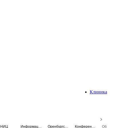
Клиника
НИЦ
Информационная система
Оренбургский медицинский вестник
Конференция
Образовательный центр истории Университета