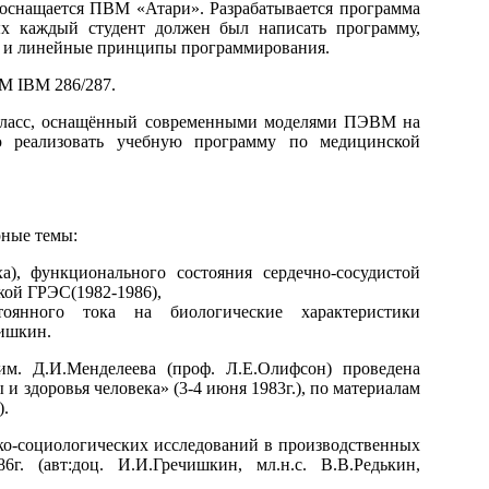
 оснащается ПВМ «Атари». Разрабатывается программа
ых каждый студент должен был написать программу,
е и линейные принципы программирования.
М IBM 286/287.
 класс, оснащённый современными моделями ПЭВМ на
ью реализовать учебную программу по медицинской
ные темы:
), функционального состояния сердечно-сосудистой
кой ГРЭС(1982-1986),
оянного тока на биологические характеристики
чишкин.
м. Д.И.Менделеева (проф. Л.Е.Олифсон) проведена
и здоровья человека» (3-4 июня 1983г.), по материалам
).
о-социологических исследований в производственных
г. (авт:доц. И.И.Гречишкин, мл.н.с. В.В.Редькин,