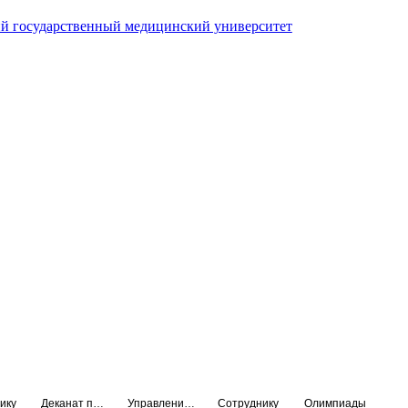
й государственный медицинский университет
ику
Деканат подготовки кадров высшей квалификации
Управление по НМО и региональному развитию здравоохранения
Сотруднику
Олимпиады