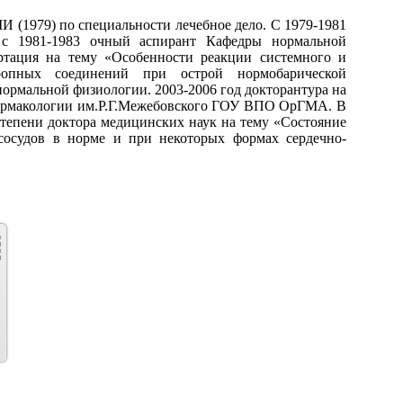
 (1979) по специальности лечебное дело. С 1979-1981
с 1981-1983 очный аспирант Кафедры нормальной
ртация на тему «Особенности реакции системного и
ропных соединений при острой нормобарической
нормальной физиологии. 2003-2006 год докторантура на
фармакологии им.Р.Г.Межебовского ГОУ ВПО ОрГМА. В
степени доктора медицинских наук на тему «Состояние
сосудов в норме и при некоторых формах сердечно-