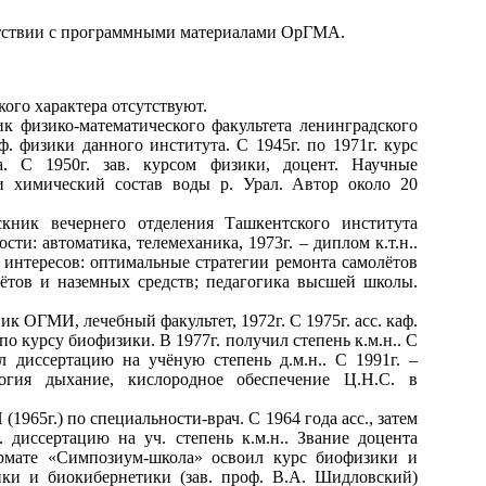
ветствии с программными материалами ОрГМА.
ого характера отсутствуют.
к физико-математического факультета ленинградского
аф. физики данного института. С 1945г. по 1971г. курс
а. С 1950г. зав. курсом физики, доцент. Научные
 и химический состав воды р. Урал. Автор около 20
скник вечернего отделения Ташкентского института
и: автоматика, телемеханика, 1973г. – диплом к.т.н..
интересов: оптимальные стратегии ремонта самолётов
лётов и наземных средств; педагогика высшей школы.
ик ОГМИ, лечебный факультет, 1972г. С 1975г. асс. каф.
 курсу биофизики. В 1977г. получил степень к.м.н.. С
л диссертацию на учёную степень д.м.н.. С 1991г. –
огия дыхание, кислородное обеспечение Ц.Н.С. в
1965г.) по специальности-врач. С 1964 года асс., затем
 диссертацию на уч. степень к.м.н.. Звание доцента
ормате «Симпозиум-школа» освоил курс биофизики и
ки и биокибернетики (зав. проф. В.А. Шидловский)