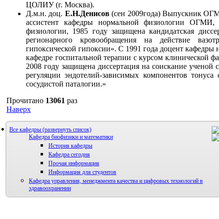
ЦОЛИУ (г. Москва).
Д.м.н. доц.
Е.Н.Денисов
(сен 2009года) Выпускник ОГМИ
ассистент кафедры нормальной физиологии ОГМИ, 
физиологии, 1985 году защищена кандидатская диссе
регионарного кровообращения на действие вазот
гипоксической гипоксии». С 1991 года доцент кафедры 
кафедре госпитальной терапии с курсом клинической 
2008 году защищена диссертация на соискание ученой 
регуляции эндотелий-зависимых компонентов тонуса 
сосудистой паталогии.»
Прочитано
13061
раз
Наверх
Все кафедры
Кафедра биофизики и математики
История кафедры
Кафедра сегодня
Прочая информация
Информация для студентов
Кафедра управления, менеджмента качества и цифровых технологий в
здравоохранении