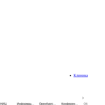
Клиника
НИЦ
Информационная система
Оренбургский медицинский вестник
Конференция
Образовательный центр истории Университета