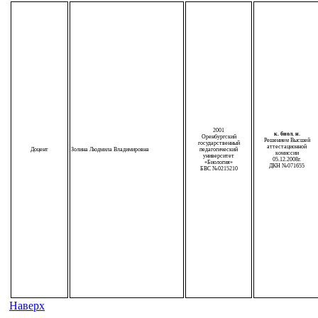
2001
к. биол. н.
Оренбургский
Решением Высшей
государственный
аттестационной
Доцент
Золина Людмила Владимировна
педагогический
комиссии
университет
05.12.2008г.
«Биология»
ДКН №071655
БВС №0215210
Наверх