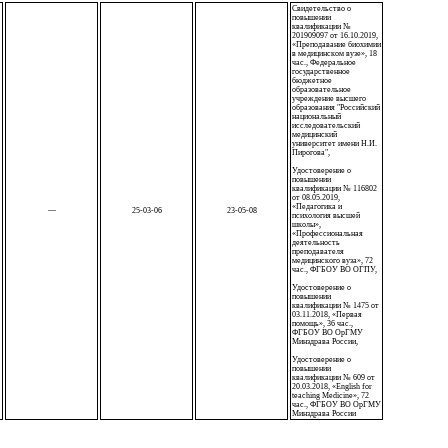
Свидетельство о
повышении
квалификации №
201909097 от 16.10.2019,
«Преподавание биохимии
в медицинском вузе», 18
час., Федеральное
государственное
бюджетное
образовательное
учреждение высшего
образования "Российский
национальный
исследовательский
медицинский
университет имени Н.И.
Пирогова",
Удостоверение о
повышении
квалификации № 116802
от 08.05.2019,
«Педагогика и
—
25-03-06
23-05-08
психология высшей
школы»,
«Профессиональная
деятельность
преподавателя
медицинского вуза», 72
час., ФГБОУ ВО ОГПУ,
Удостоверение о
повышении
квалификации № 1475 от
03.11.2018, «Первая
помощь», 36 час.,
ФГБОУ ВО ОрГМУ
Минздрава России,
Удостоверение о
повышении
квалификации № 609 от
20.03.2018, «English for
teaching Medicine», 72
час., ФГБОУ ВО ОрГМУ
Минздрава России