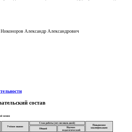
к Никоноров Александр Александрович
ятельности
ательский состав
ой химии
Стаж работы (лет-месяцев-дней)
Повышение
Учёное звание
Научно-
квалификации
Общий
педагогический