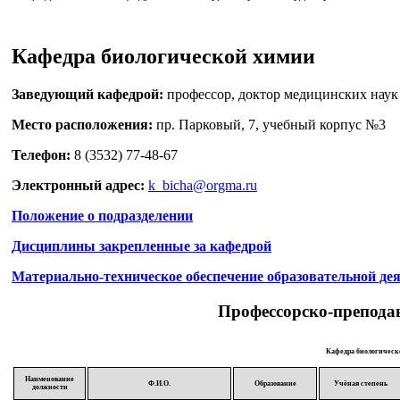
Кафедра биологической химии
Заведующий кафедрой:
профессор, доктор медицинских нау
Место расположения:
пр. Парковый, 7, учебный корпус №3
Телефон:
8 (3532) 77-48-67
Электронный адрес:
k_bicha@orgma.ru
Положение о подразделении
Дисциплины закрепленные за кафедрой
Материально-техническое обеспечение образовательной де
Профессорско-преподав
Кафедра биологическ
Наименование
Ф.И.О.
Образование
Учёная степень
должности