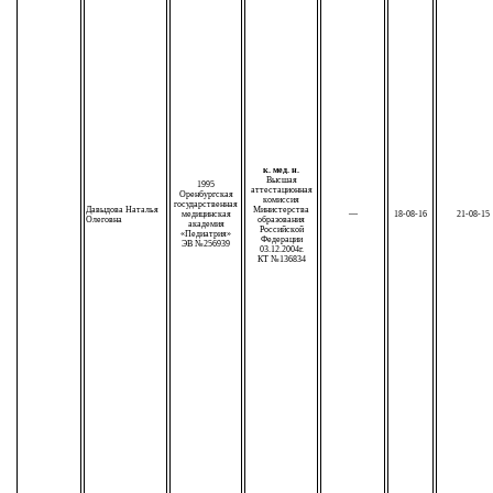
к. мед. н.
Высшая
1995
аттестационная
Оренбургская
комиссия
государственная
Давыдова Наталья
Министерства
медицинская
—
18-08-16
21-08-15
Олеговна
образования
академия
Российской
«Педиатрия»
Федерации
ЭВ №256939
03.12.2004г.
КТ №136834