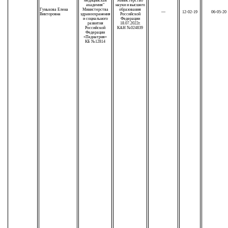
медицинская
Министерство
академия"
науки и высшего
Гунькова Елена
Министерства
образования
—
12-02-19
06-05-20
Викторовна
здравоохранения
Российской
и социального
Федерации
развития
18.07.2022г.
Российской
КАН №024839
Федерации
«Педиатрия»
КБ №12814