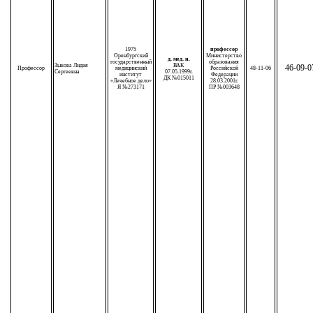
1975
профессор
Оренбургский
Министерство
д. мед. н.
государственный
образования
Зыкова Лидия
ВАК
46-09-0
Профессор
медицинский
Российской
48-11-06
Сергеевна
07.05.1999г.
институт
Федерации
ДК №015011
«Лечебное дело»
28.03.2001г.
Я №273171
ПР №003648