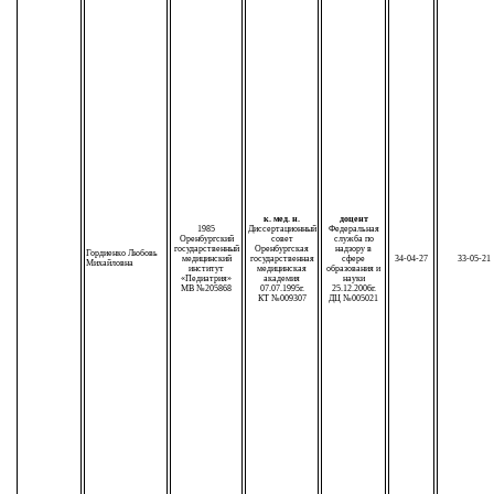
к. мед. н.
доцент
1985
Диссертационный
Федеральная
Оренбургский
совет
служба по
государственный
Оренбургская
надзору в
Гордиенко Любовь
медицинский
государственная
сфере
34-04-27
33-05-21
Михайловна
институт
медицинская
образования и
«Педиатрия»
академия
науки
МВ №205868
07.07.1995г.
25.12.2006г.
КТ №009307
ДЦ №005021