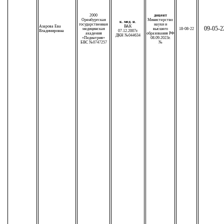
2000
доцент
Оренбургская
Министерство
к. мед. н.
государственная
науки и
Азарова Ева
ВАК
09-05-2
медицинская
высшего
18-08-22
Владимировна
07.12.2007г.
академия
образования РФ
ДКН №044634
«Педиатрия»
08.09.2023г.
БВС №0747257
№