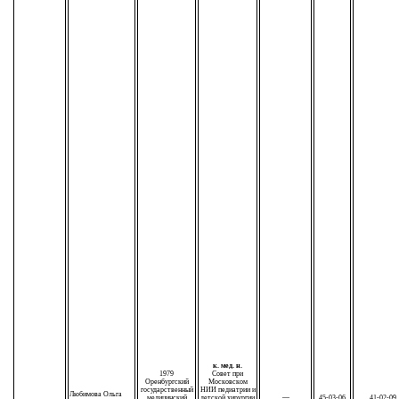
к. мед. н.
1979
Совет при
Оренбургский
Московском
государственный
НИИ педиатрии и
Любимова Ольга
медицинский
детской хирургии
—
45-03-06
41-02-09