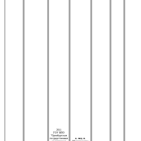
2011
ГОУ ВПО
"Оренбургская
государственная
к. мед. н.