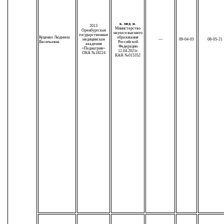
к. мед. н.
2013
Министерство
Оренбургская
науки и высшего
государственная
Куценко Людмила
образования
медицинская
—
09-04-03
08-05-21
Васильевна
Российской
академия
Федерации
«Педиатрия»
12.04.2021г.
ОКА №18224
КАН №015352