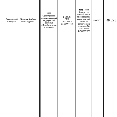
профессор
Комитет по
1972
высшей школе
Оренбургский
д. мед. н.
Министерства
государственный
Заведующий
Вялкова Альбина
ВАК
науки, высшей
49-05-2
медицинский
49-07-22
кафедрой
Александровна
16.11.1990г.
школы и
институт
ДТ №004718
технической
«Лечебное дело»
политики РФ
Э №682272
21.05.1992г.
ПР №000490