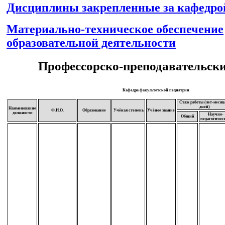
Дисциплины закрепленные за кафедро
Материально-техническое обеспечение
образовательной деятельности
Профессорско-преподавательски
Кафедра факультетской педиатрии
Стаж работы (лет-месяц
дней)
Наименование
Ф.И.О.
Образование
Учёная степень
Учёное звание
должности
Научно-
Общий
педагогичес