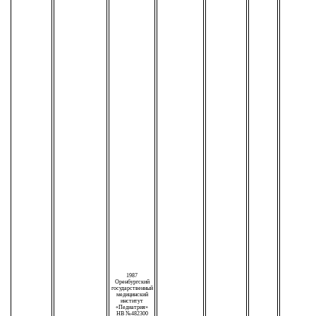
1987
Оренбургский
государственный
медицинский
институт
«Педиатрия»
НВ №482300