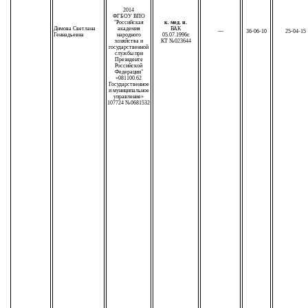
2014
ФГБОУ ВПО
"Российская
к. мед. н.
Димова Светлана
академия
ВАК
—
36-06-10
25-04-15
Геннадьевна
народного
05.07.1996г.
хозяйства и
КТ №023644
государственной
службы при
Президенте
Российской
Федерации"
«081100.62
Государственное
и муниципальное
управление»
107724 №0681532