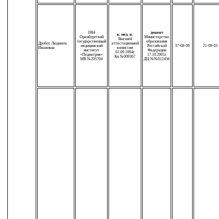
1984
доцент
к. мед. н.
Оренбургский
Министерство
Высшей
государственный
образования
Дробот Людмила
аттестационной
медицинский
Российской
37-08-09
21-09-03
Ивановна
комиссии
институт
Федерации
02.09.1994г.
«Педиатрия»
17.10.2001г.
Кн №009367
МВ №205704
ДЦ №№012456