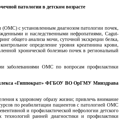
чечной патологии в детском возрасте
ы (ОМС) с установленным диагнозом патологии почек,
рожденными и наследственными нефропатиями, Cagut-
нг общего анализа мочи, суточной экскреции белка,
онтрольное определение уровня креатинина крови,
вленной хронической болезнью почек в региональный
ими заболеваниями ОМС по вопросам профилактики
о комплекса «Гиппократ» ФГБОУ ВО ОрГМУ Минздрава
еления к здоровому образу жизни; привлечь внимание
сурсов по реабилитации пациентов с патологией ОМС
ревентивной и профилактической нефрологии детского
х технологий ранней диагностики и профилактики