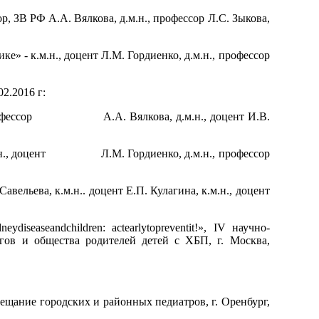
, ЗВ РФ А.А. Вялкова, д.м.н., профессор Л.С. Зыкова,
» - к.м.н., доцент Л.М. Гордиенко, д.м.н., профессор
2.2016 г:
.н., профессор А.А. Вялкова, д.м.н., доцент И.В.
 к.м.н., доцент Л.М. Гордиенко, д.м.н., профессор
авельева, к.м.н.. доцент Е.П. Кулагина, к.м.н., доцент
easeandchildren: actearlytopreventit!», IV научно-
гов и общества родителей детей с ХБП, г. Москва,
вещание городских и районных педиатров, г. Оренбург,