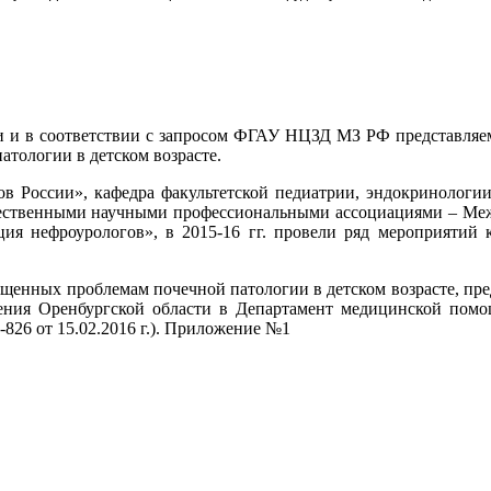
ки и в соответствии с запросом ФГАУ НЦЗД МЗ РФ представляе
тологии в детском возрасте.
ов России», кафедра факультетской педиатрии, эндокриноло
щественными научными профессиональными ассоциациями – М
ия нефроурологов», в 2015-16 гг. провели ряд мероприяти
щенных проблемам почечной патологии в детском возрасте, п
ения Оренбургской области в Департамент медицинской пом
-826 от 15.02.2016 г.). Приложение №1