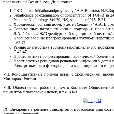
посвященные Всемирному Дню почек:
CKD: factorsinitiationandprogressing / А.А.Вялкова, И.В.З
Significance of examination of concentration of TGF-B in 2
Pediatric Nephrology, Vol 30, №9, september 2015, P-31
Хроническая болезнь почек у детей (лекция) / А,А. Вялко
Современные патогенетические подходы к прогнози
Л.А.Гайкова // Ж."Оренбургский медицинский вестник", т
Прогнозирование прогрессирования тубуло-интерстициа
с.65-71
Ранняя диагностика тубулоинтерстициального поражен
С.42-47
Профилактика прогрессирования хронической болезни поч
Профилактика рецидивов ренальной инфекции у детей с
Роль цитокинов и факторов роста в формировании и прог
VII. Консультативные приемы детей с хроническими забо
Минздрава России.
VIII. Общественная работа: прием в Комитете Общественно
пациентов с патологией почек, в т.ч. ХБП
IX. Внедрение в регионе стандартов и протоколов диагност
лечения нефропатий.