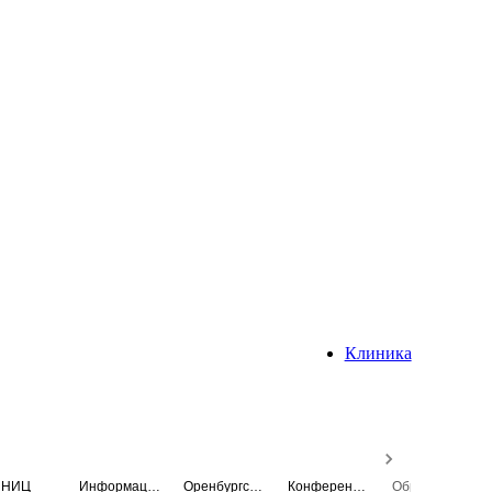
Клиника
НИЦ
Информационная система
Оренбургский медицинский вестник
Конференция
Образовательный центр истории Университета