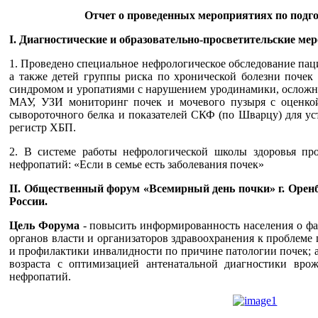
Отчет о проведенных мероприятиях по подго
I. Диагностические и образовательно-просветительские ме
1. Проведено специальное нефрологическое обследование па
а также детей группы риска по хронической болезни почек
синдромом и уропатиями с нарушением уродинамики, осложн
МАУ, УЗИ мониторинг почек и мочевого пузыря с оценкой
сывороточного белка и показателей СКФ (по Шварцу) для у
регистр ХБП.
2. В системе работы нефрологической школы здоровья п
нефропатий: «Если в семье есть заболевания почек»
II. Общественный форум «Всемирный день почки» г. Оренб
России.
Цель Форума
- повысить информированность населения о фа
органов власти и организаторов здравоохранения к проблем
и профилактики инвалидности по причине патологии почек; а
возраста с оптимизацией антенатальной диагностики вр
нефропатий.