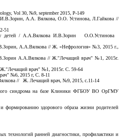
ology, Vol 30, №9, september 2015, P-149
UR / И.В.Зорин, А.А. Вялкова, О.О. Устинова, Л.Гайкова //
42-51
к у детей / А.А.Вялкова И.В.Зорин О.О.Устинова
Зорин, А.А.Вялкова // Ж. «Нефрология» №3, 2015 г.,
.Зорин А.А.Вялкова // Ж."Лечащий врач" №1, 2015г.
Ж."Лечащий врач" №1, 2015г. С. 59-64
врач" №6, 2015 г, С. 8-11
ялкова // Ж. Лечащий врач, №9, 2015, с.11-14
ческого синдрома на базе Клиники ФГБОУ ВО ОрГМУ
я и формированию здорового образа жизни родителей
нных технологий ранней диагностики, профилактики и