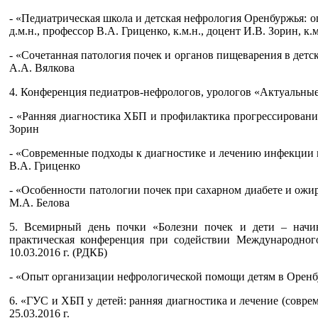
- «Педиатрическая школа и детская нефрология Оренбуржья: оп
д.м.н., профессор В.А. Гриценко, к.м.н., доцент И.В. Зорин, к.
- «Сочетанная патология почек и органов пищеварения в детск
А.А. Вялкова
4. Конференция педиатров-нефрологов, урологов «Актуальные 
- «Ранняя диагностика ХБП и профилактика прогрессирова
Зорин
- «Современные подходы к диагностике и лечению инфекции 
В.А. Гриценко
- «Особенности патологии почек при сахарном диабете и ожирени
М.А. Белова
5. Всемирный день почки «Болезни почек и дети – начинайт
практическая конференция при содействии Международного
10.03.2016 г. (РДКБ)
- «Опыт организации нефрологической помощи детям в Оренбур
6. «ГУС и ХБП у детей: ранняя диагностика и лечение (соврем
25.03.2016 г.