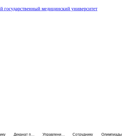
й государственный медицинский университет
ику
Деканат подготовки кадров высшей квалификации
Управление по НМО и региональному развитию здравоохранения
Сотруднику
Олимпиады