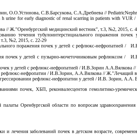
орин, О.О.Устинова, С.В.Барсукова, С.А.Дребнева // PediatricNephr
4 h urine for early diagnostic of renal scarring in patients with V
ва // Ж."Оренбургский медицинский вестник", т.3, №2, 2015, с. 
рованию течения тубулоинтерстициального поражения поче
.3, №2, 2015, с. 22-29
льного поражения почек у детей с рефлюкс-нефропатией / И.В.
ия почек у детей с пузырно-мочеточниковым рефлюксом / И.В
ек у детей с рефлюкс-нефропатией / И.В.Зорин А.А.Вялкова // 
 рефлюкс-нефропатии / И.В.Зорин, А.А.Вялкова // Ж."Лечащий 
рессировании рефлюкс-нефропатии у детей / И.В. Зорин, А.А. В
леваниями почек, ХБП, реконвалесцентов гемолитико-уреми
й палаты Оренбургской области по вопросам здравоохранени
ики и лечения заболеваний почек в детском возрасте, совреме