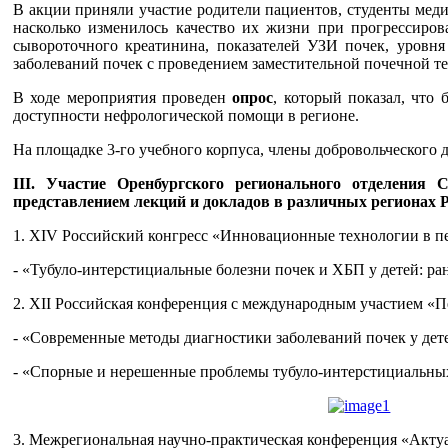
В акции приняли участие родители пациентов, студенты меди
насколько изменилось качество их жизни при прогрессиров
сывороточного креатинина, показателей УЗИ почек, уровня
заболеваний почек с проведением заместительной почечной те
В ходе мероприятия проведен
опрос
, который показал, что
доступности нефрологической помощи в регионе.
На площадке 3-го учебного корпуса, члены добровольческог
III. Участие Оренбургского регионального отделени
представлением лекций и докладов в различных регионах Р
1. XIV Российский конгресс «Инновационные технологии в пед
- «Тубуло-интерстициальные болезни почек и ХБП у детей:
2. XII Российская конференция с международным участие
- «Современные методы диагностики заболеваний почек у детей
- «Спорные и нерешенные проблемы тубуло-интерстициальных 
3. Межрегиональная научно-практическая конференция «Актуал