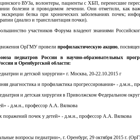
цинского ВУЗа, волонтеры, пациенты с ХБП, перенесшие переса
ании болезни и проводимом лечении. Они отметили, как важ
 экскреции белка при хронических заболеваниях почек; инфо
рапии (диализ и трансплантация почки).
 большинство участников Форума владеют знаниями Российског
о движения ОрГМУ провели
профилактическую акцию
, посвяще
я Союза педиатров России в научно-образовательных пр
оссии и Оренбургской области:
иатрии и детской хирургии» г. Москва, 20-22.10.2015 г
 ранняя диагностика и профилактика прогрессирования» - д
м «Педиатрия и детская хирургия в Приволжском Федерально
» - д.м.н., профессор А.А. Вялкова
поражений почек у детей» - д.м.н., профессор А.А. Вялкова
ьные вопросы педиатрии», г. Оренбург, 29 октября 2015 г. (Ор