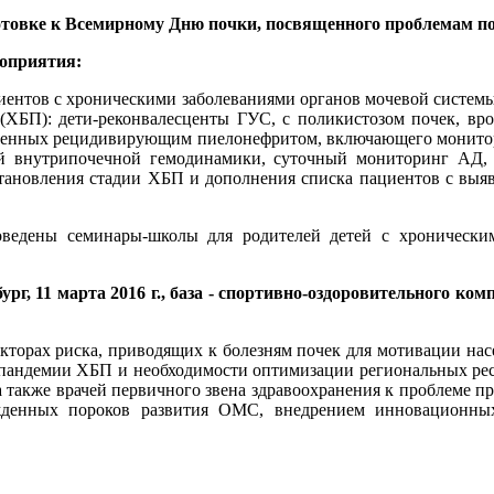
товке к Всемирному Дню почки, посвященного проблемам по
роприятия:
циентов с хроническими заболеваниями органов мочевой систем
 (ХБП): дети-реконвалесценты ГУС, с поликистозом почек, в
енных рецидивирующим пиелонефритом, включающего монитори
 внутрипочечной гемодинамики, суточный мониторинг АД, к
становления стадии ХБП и дополнения списка пациентов с выя
роведены семинары-школы для родителей детей с хроническ
ург, 11 марта 2016 г., база - спортивно-оздоровительног
кторах риска, приводящих к болезням почек для мотивации нас
е пандемии ХБП и необходимости оптимизации региональных ре
 также врачей первичного звена здравоохранения к проблеме п
ожденных пороков развития ОМС, внедрением инновационны