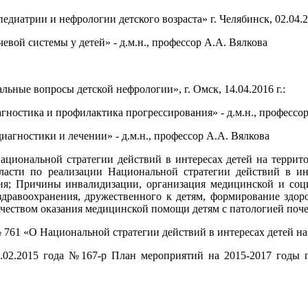
иатрии и нефрологии детского возраста» г. Челябинск, 02.04.20
вой системы у детей» - д.м.н., профессор А.А. Вялкова
ьные вопросы детской нефрологии», г. Омск, 14.04.2016 г.:
гностика и профилактика прогрессирования» - д.м.н., профессо
иагностики и лечении» - д.м.н., профессор А.А. Вялкова
иональной стратегии действий в интересах детей на территори
бласти по реализации Национальной стратегии действий в ин
ния; Причины инвалидизации, организация медицинской и соц
здравоохранения, дружественного к детям, формирование здор
ачеством оказания медицинской помощи детям с патологией поче
 761 «О Национальной стратегии действий в интересах детей на 
5.02.2015 года №167-р План мероприятий на 2015-2017 год