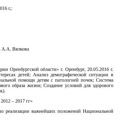
16 г,:
р А.А. Вялкова
и Оренбургской области» г. Оренбург, 20.05.2016 г.
тересах детей; Анализ демографической ситуации в
иальной помощи детям с патологией почек; Система
ового образа жизни; Создание условий для здорового
к).
2012 – 2017 гг»
ы по реализации важнейших положений Национальной