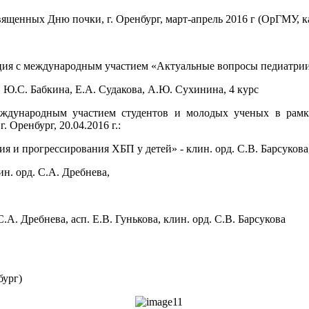
вященных Дню почки, г. Оренбург, март-апрель 2016 г (ОрГМУ, к
ия с международным участием «Актуальные вопросы педиатрии», 
Ю.С. Бабкина, Е.А. Судакова, А.Ю. Сухинина, 4 курс
международным участием студентов и молодых ученых в рам
 Оренбург, 20.04.2016 г.:
я и прогрессирования ХБП у детей» - клин. орд. С.В. Барсуков
ин. орд. С.А. Дребнева,
.А. Дребнева, асп. Е.В. Гунькова, клин. орд. С.В. Барсукова
бург)