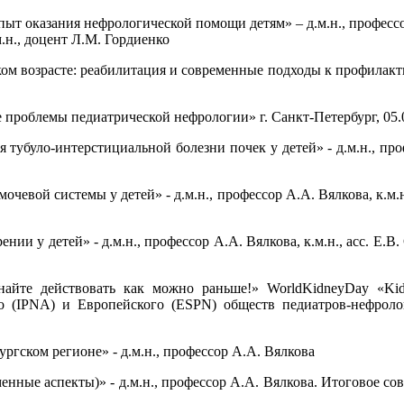
ыт оказания нефрологической помощи детям» – д.м.н., профессор
м.н., доцент Л.М. Гордиенко
ом возрасте: реабилитация и современные подходы к профилактике
проблемы педиатрической нефрологии» г. Санкт-Петербург, 05.0
ния тубуло-интерстициальной болезни почек у детей» - д.м
мочевой системы у детей» - д.м.н., профессор А.А. Вялкова,
и у детей» - д.м.н., профессор А.А. Вялкова, к.м.н., асс. Е.В. С
е действовать как можно раньше!» WorldKidneyDay «Kidneydis
 (IPNA) и Европейского (ESPN) обществ педиатров-нефроло
гском регионе» - д.м.н., профессор А.А. Вялкова
енные аспекты)» - д.м.н., профессор А.А. Вялкова. Итоговое со