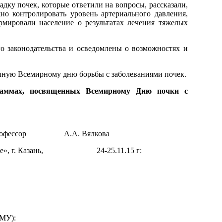
дку почек, которые ответили на вопросы, рассказали,
но контролировать уровень артериального давления,
рмировали население о результатах лечения тяжелых
о законодательства и осведомлены о возможностях и
нную Всемирному дню борьбы с заболеваниями почек.
ограммах, посвященных Всемирному Дню почки с
.м.н., профессор А.А. Вялкова
м округе», г. Казань, 24-25.11.15 г:
ГМУ):