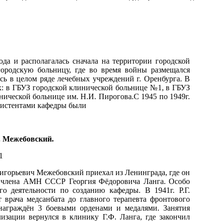
да и располагалась сначала на территории городской
ородскую больницу, где во время войны размещался
ась в целом ряде лечебных учреждений г. Оренбурга. В
х: в ГБУЗ городской клинической больнице №1, в ГБУЗ
ической больнице им. Н.И. Пирогова.С 1945 по 1949г.
систентами кафедры были
Г. Межебовский.
игорьевич Межебовский приехал из Ленинграда, где он
го члена АМН СССР Георгия Фёдоровича Ланга. Особо
го деятельности по созданию кафедры. В 1941г. Р.Г.
врача медсанбата до главного терапевта фронтового
награждён 3 боевыми орденами и медалями. Занятия
изации вернулся в клинику Г.Ф. Ланга, где закончил