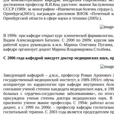
достижения профессор Я.И.Коц удостоен: звания Заслуженны
СССР (1989г. за монографию «Ишемическая болезнь сердца»),
Оренбурга(2001г), награжден дипломом ВНОК «Почетный кар
Оренбургской области в сфере науки и техники (2005г.).
В 1999г. при кафедре открыт курс клинической фармакологии,
Вадим Александрович Баталин. С 2000 по 2009г. курсом зав
работой курса руководила к.м.н. Марина Олеговна Пугаева,
кафедре организует доцент Марина Владимировна Столбова.
С 2006 года кафедрой заведует доктор медицинских наук, 
Заведующий кафедрой – д.м.н., профессор Роман Аронович 
государственный медицинский институт, в 1989-1991гг. обучал
аспирантуре по кардиологии при кафедре внутренних бо
соискание ученой степени кандидата медицинских наук, в 199
больных с сердечно-сосудистыми заболеваниями», по ит
присуждена ученая степень доктора медицинских наук. В
присвоено ученое звание профессора. С 1994г. работал асс
доцент, а с 1999 по 2006г. - профессор кафедры госпитал
госпитальной терапии. С 2003 года является председателем п