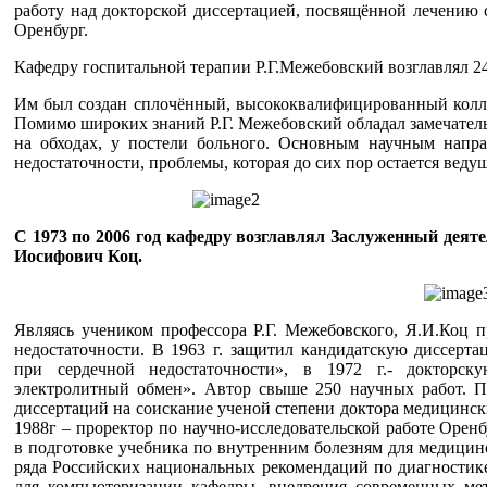
работу над докторской диссертацией, посвящённой лечению с
Оренбург.
Кафедру госпитальной терапии Р.Г.Межебовский возглавлял 24
Им был создан сплочённый, высококвалифицированный коллек
Помимо широких знаний Р.Г. Межебовский обладал замечатель
на обходах, у постели больного. Основным научным напра
недостаточности, проблемы, которая до сих пор остается вед
С 1973 по 2006 год кафедру возглавлял Заслуженный деяте
Иосифович Коц.
Являясь учеником профессора Р.Г. Межебовского, Я.И.Коц 
недостаточности. В 1963 г. защитил кандидатскую диссерт
при сердечной недостаточности», в 1972 г.- докторск
электролитный обмен». Автор свыше 250 научных работ. П
диссертаций на соискание ученой степени доктора медицински
1988г – проректор по научно-исследовательской работе Орен
в подготовке учебника по внутренним болезням для медицин
ряда Российских национальных рекомендаций по диагностик
для компьютеризации кафедры, внедрения современных мет