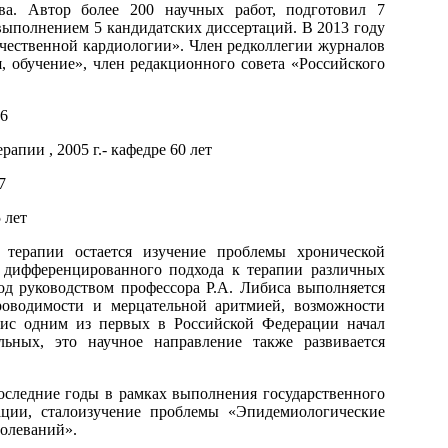
ва. Автор более 200 научных работ, подготовил 7
выполнением 5 кандидатских диссертаций. В 2013 году
чественной кардиологии». Член редколлегии журналов
, обучение», член редакционного совета «Российского
апии , 2005 г.- кафедре 60 лет
 лет
терапии остается изучение проблемы хронической
е дифференцированного подхода к терапии различных
од руководством профессора Р.А. Либиса выполняется
оводимости и мерцательной аритмией, возможности
ис одним из первых в Российской Федерации начал
ьных, это научное направление также развивается
следние годы в рамках выполнения государственного
ации, сталоизучение проблемы «Эпидемиологические
болеваний».