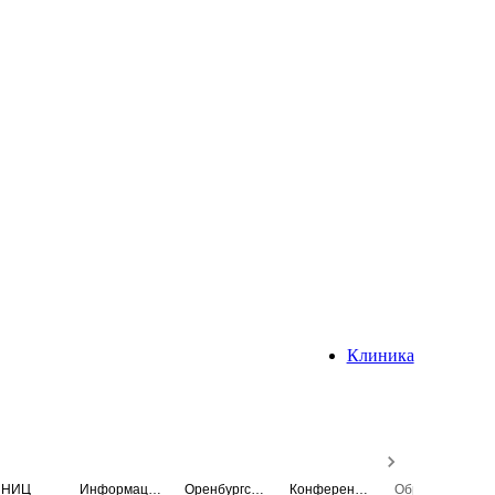
Клиника
НИЦ
Информационная система
Оренбургский медицинский вестник
Конференция
Образовательный центр истории Университета