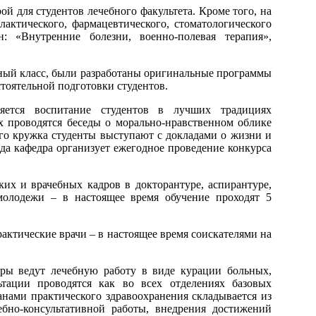
й для студентов лечебного факультета. Кроме того, на
лактического, фармацевтического, стоматологического
: «Внутренние болезни, военно-полевая терапия»,
рный класс, были разработаны оригинальные программы
тоятельной подготовки студентов.
яется воспитание студентов в лучших традициях
х проводятся беседы о морально-нравственном облике
кого кружка студенты выступают с докладами о жизни и
да кафедра организует ежегодное проведение конкурса
ких и врачебных кадров в докторантуре, аспирантуре,
молодежи – в настоящее время обучение проходят 5
актические врачи – в настоящее время соискателями на
ры ведут лечебную работу в виде курации больных,
ьтации проводятся как во всех отделениях базовых
анами практического здравоохранения складывается из
ебно-консультативной работы, внедрения достижений