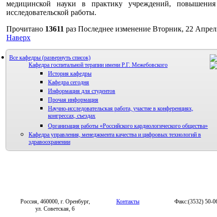
медицинской науки в практику учреждений, повышения
исследовательской работы.
Прочитано
13611
раз
Последнее изменение Вторник, 22 Апрель
Наверх
Все кафедры
Кафедра госпитальной терапии имени Р.Г. Межебовского
История кафедры
Кафедра сегодня
Информация для студентов
Прочая информация
Научно-исследовательская работа, участие в конференциях,
конгрессах, съездах
Организация работы «Российского кардиологического общества»
Кафедра управления, менеджмента качества и цифровых технологий в
здравоохранении
Россия, 460000, г. Оренбург,
Контакты
Факс:(3532) 50-0
ул. Советская, 6