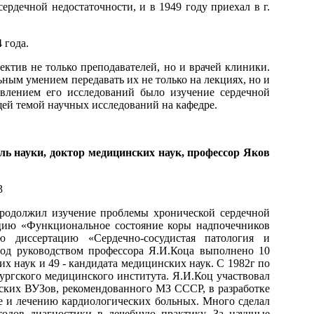
ердечной недостаточности, и в 1949 году приехал в г.
 года.
тив не только преподавателей, но и врачей клиники.
ным умением передавать их не только на лекциях, но и
влением его исследований было изучение сердечной
ущей темой научных исследований на кафедре.
ль науки, доктор медицинских наук, профессор Яков
продолжил изучение проблемы хронической сердечной
ацию «Функциональное состояние коры надпочечников
ую диссертацию «Сердечно-сосудистая патология и
од руководством профессора Я.И.Коца выполнено 10
х наук и 49 - кандидата медицинских наук. С 1982г по
бургского медицинского института. Я.И.Коц участвовал
ских ВУЗов, рекомендованного МЗ СССР, в разработке
е и лечению кардиологических больных. Много сделал
одов диагностики в лечебную практику. За научные