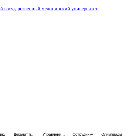
й государственный медицинский университет
ику
Деканат подготовки кадров высшей квалификации
Управление по НМО и региональному развитию здравоохранения
Сотруднику
Олимпиады