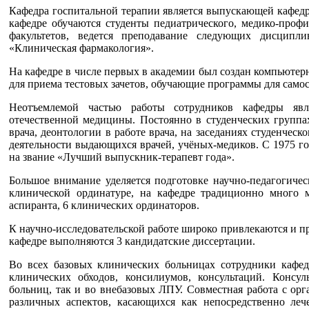
Кафедра госпитальной терапии является выпускающей кафедро
кафедре обучаются студенты педиатрического, медико-профи
факультетов, ведется преподавание следующих дисциплин
«Клиническая фармакология».
На кафедре в числе первых в академии был создан компьюте
для приема тестовых зачетов, обучающие программы для самос
Неотъемлемой частью работы сотрудников кафедры явл
отечественной медицины. Постоянно в студенческих группа
врача, деонтологии в работе врача, на заседаниях студенчес
деятельности выдающихся врачей, учёных-медиков. С 1975 го
на звание «Лучший выпускник-терапевт года».
Большое внимание уделяется подготовке научно-педагогичес
клинической ординатуре, на кафедре традиционно много 
аспиранта, 6 клинических ординаторов.
К научно-исследовательской работе широко привлекаются и пр
кафедре выполняются 3 кандидатские диссертации.
Во всех базовых клинических больницах сотрудники кафед
клинических обходов, консилиумов, консультаций. Консул
больниц, так и во внебазовых ЛПУ. Совместная работа с орг
различных аспектов, касающихся как непосредственно леч