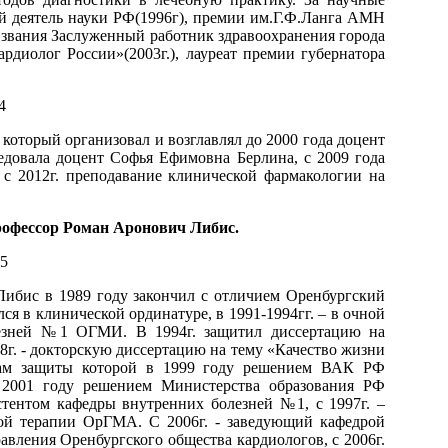
й деятель науки РФ(1996г), премии им.Г.Ф.Ланга АМН
 звания Заслуженный работник здравоохранения города
диолог России»(2003г.), лауреат премии губернатора
 который организовал и возглавлял до 2000 года доцент
едовала доцент Софья Ефимовна Берлина, с 2009 года
 с 2012г. преподавание клинической фармакологии на
профессор Роман Аронович Либис.
Либис в 1989 году закончил с отличием Оренбургский
ся в клинической ординатуре, в 1991-1994гг. – в очной
лезней №1 ОГМИ. В 1994г. защитил диссертацию на
8г. - докторскую диссертацию на тему «Качество жизни
огам защиты которой в 1999 году решением ВАК РФ
 2001 году решением Министерства образования РФ
истентом кафедры внутренних болезней №1, с 1997г. –
ьной терапии ОрГМА. С 2006г. - заведующий кафедрой
равления Оренбургского общества кардиологов, с 2006г.