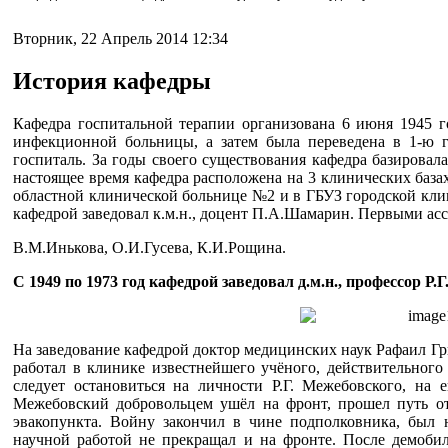
Вторник, 22 Апрель 2014 12:34
История кафедры
Кафедра госпитальной терапии организована 6 июня 1945 го
инфекционной больницы, а затем была переведена в 1-ю г
госпиталь. За годы своего существования кафедра базировал
настоящее время кафедра расположена на 3 клинических база
областной клинической больнице №2 и в ГБУЗ городской клин
кафедрой заведовал к.м.н., доцент П.А.Шамарин. Первыми ас
В.М.Инькова, О.И.Гусева, К.И.Рощина.
С 1949 по 1973 год кафедрой заведовал д.м.н., профессор Р.
На заведование кафедрой доктор медицинских наук Рафаил Гр
работал в клинике известнейшего учёного, действительно
следует остановиться на личности Р.Г. Межебовского, на е
Межебовский добровольцем ушёл на фронт, прошел путь от 
эвакопункта. Войну закончил в чине подполковника, был 
научной работой не прекращал и на фронте. После демобил