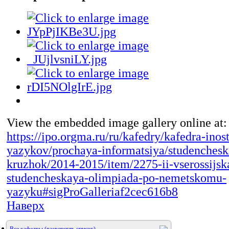
View the embedded image gallery online at:
https://ipo.orgma.ru/ru/kafedry/kafedra-inos
yazykov/prochaya-informatsiya/studenchesk
kruzhok/2014-2015/item/2275-ii-vserossijsk
studencheskaya-olimpiada-po-nemetskomu-
yazyku#sigProGalleriaf2cec616b8
Наверх