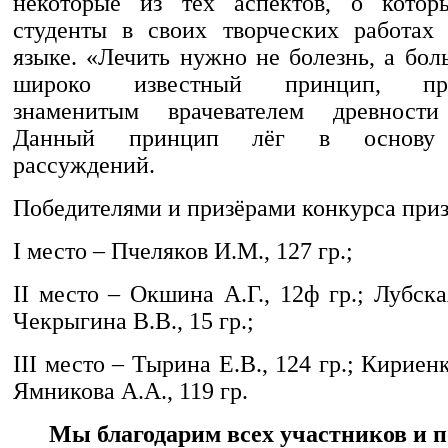
некоторые из тех аспектов, о котор
студенты в своих творческих работах
языке. «Лечить нужно не болезнь, а боль
широко известный принцип, про
знаменитым врачевателем древности
Данный принцип лёг в основу с
рассуждений.
Победителями и призёрами конкурса при
I место – Пчеляков И.М., 127 гр.;
II место – Окшина А.Г., 12ф гр.; Лубская
Чекрыгина В.В., 15 гр.;
III место – Тырина Е.В., 124 гр.; Кириенк
Ямникова А.А., 119 гр.
Мы благодарим всех участников и 