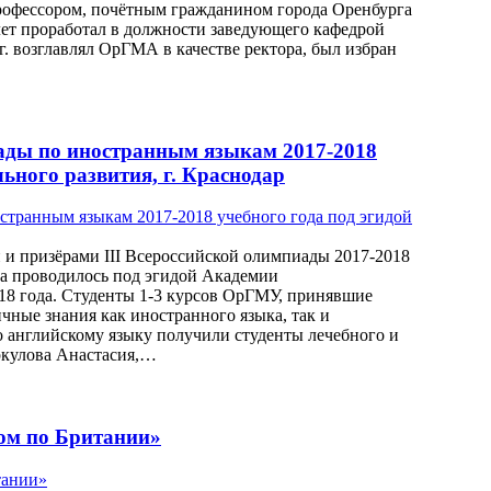
рофессором, почётным гражданином города Оренбурга
ет проработал в должности заведующего кафедрой
г. возглавлял ОрГМА в качестве ректора, был избран
иады по иностранным языкам 2017-2018
ьного развития, г. Краснодар
и призёрами III Всероссийской олимпиады 2017-2018
да проводилось под эгидой Академии
2018 года. Студенты 1-3 курсов ОрГМУ, принявшие
чные знания как иностранного языка, так и
о английскому языку получили студенты лечебного и
еркулова Анастасия,…
ом по Британии»