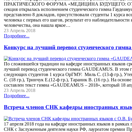
ПРАКТИЧЕСКОГО ФОРУМА «МЕДИЦИНА БУДУЩЕГО: ОТ Р
секция открылась исполнением студенческого гимна Гаудеаму
представлено 8 докладов, присутствовали студенты 1 курса вс
человека с первых его шагов, результат его наблюдательност
человечества, она нашла яркое…
23 Апрель 2018
Подробнее...
Конкурс на лучший перевод студенческого гим
По сложившейся традиции на кафедре иностранных языков сре
лучший перевод студенческого гимна GAUDEAMUS. В этом г
следующих студентов 1 курса ОрГМУ: Миль С. (13-ф гр.), Утега
С. (18 гр.), Тринчук Е.(12-ф гр.), Тараник В. (16 гр.). На ос
составлен текст гимна «GAUDEAMUS – 2018», который 18 а
23 Апрель 2018
Подробнее...
Встреча членов СНК кафедры иностранных язык
17 апреля 2018 года на кафедре иностранных языков в рамках
СНК с Заслуженным деятелем науки РФ, лауреатом премии П