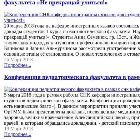
факультета «Не прекращай учиться!»
20 марта 2018 года на кафедре иностранных языков состояла
доклады студентов 1 курса стоматологического факультета. 
прекращай учиться!». Студенты Анна Семенюк, гр. 13ст., и Же
творческих подходах к изучению профессионально-ориентиров
Блинкова и Зарина Альмурзинова рассмотрели употребление 
основные этапы её становления. О новых технологиях в стом
26 Март 2018
Подробнее...
Конференция педиатрического факультета в рам
5 марта 2018 года в рамках работы СНК кафедры иностранных 
студентов педиатрического факультета. Конференция проходила
есть наивысшее благо»). В данном мероприятии приняли участ
ОрГМУ. Были представлены доклады, посвященные медицинско
здоровья, великим врачевателям Александрийской школы, при
врачей, к которым обращались докладчики, - детский психиа
19 Март 2018
Подробнее...