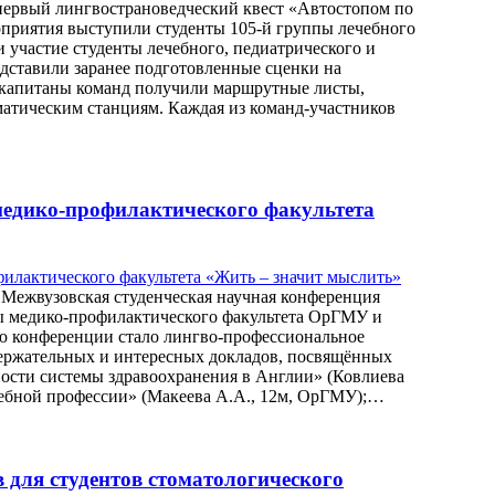
 первый лингвострановедческий квест «Автостопом по
приятия выступили студенты 105-й группы лечебного
и участие студенты лечебного, педиатрического и
едставили заранее подготовленные сценки на
о капитаны команд получили маршрутные листы,
атическим станциям. Каждая из команд-участников
медико-профилактического факультета
ь Межвузовская студенческая научная конференция
ты медико-профилактического факультета ОрГМУ и
 конференции стало лингво-профессиональное
держательных и интересных докладов, посвящённых
ности системы здравоохранения в Англии» (Ковлиева
чебной профессии» (Макеева А.А., 12м, ОрГМУ);…
для студентов стоматологического