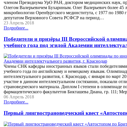
членом Президиума УрО РАН, доктором медицинских наук, п
Олегом Валерьевичем Бухариным. Олег Валерьевич более 45 л
микробиологии Оренбургского мединститута, с 1977 по 1980 г
депутатом Верховного Совета РСФСР на период…
23 Апрель 2018
Подробнее...
Победители и призёры III Всероссийской олимп
учебного года под эгидой Академии интеллектуал
Члены СНК кафедры иностранных языков стали победителями 
учебного года по английскому и немецкому языкам. Олимпиа
интеллектуального развития, г. Краснодар, с января по март 
участие в данном интеллектуальном состязании, показали отли
страноведческого материала. Диплом I степени в олимпиаде п
фармацевтического факультетов Бикташева Диана, гр. 111; М
06 Апрель 2018
Подробнее...
Первый лингвострановедческий квест «Автостоп