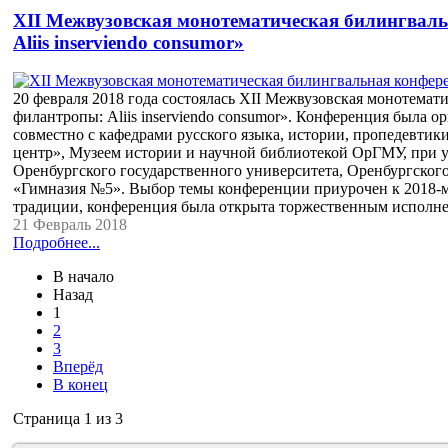
XII Межвузовская монотематическая билингвал
Aliis inserviendo consumor»
20 февраля 2018 года состоялась XII Межвузовская монотемат
филантропы: Aliis inserviendo consumor». Конференция была
совместно с кафедрами русского языка, истории, пропедевт
центр», Музеем истории и научной библиотекой ОрГМУ, при 
Оренбургского государственного университета, Оренбургског
«Гимназия №5». Выбор темы конференции приурочен к 2018-м
традиции, конференция была открыта торжественным исполн
21 Февраль 2018
Подробнее...
В начало
Назад
1
2
3
Вперёд
В конец
Страница 1 из 3