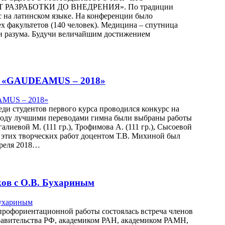
АЗРАБОТКИ ДО ВНЕДРЕНИЯ». По традиции
с на латинском языке. На конференции было
ех факультетов (140 человек). Медицина – спутница
и и разума. Будучи величайшим достижением
на «GAUDEAMUS – 2018»
ди студентов первого курса проводился конкурс на
оду лучшими переводами гимна были выбраны работы
лиевой М. (111 гр.), Трофимова А. (111 гр.), Сысоевой
нове этих творческих работ доцентом Т.В. Михиной был
преля 2018…
ов с О.В. Бухариным
 профориентационной работы состоялась встреча членов
равительства РФ, академиком РАН, академиком РАМН,