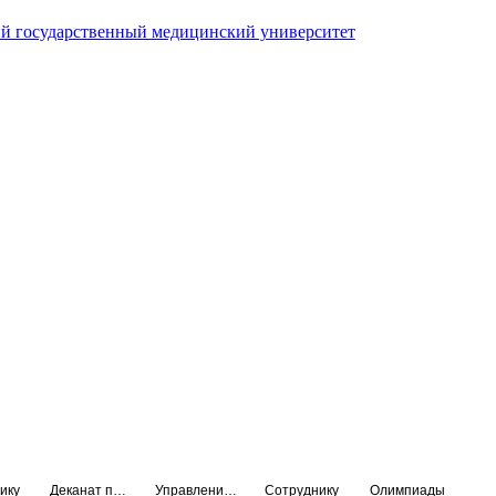
й государственный медицинский университет
ику
Деканат подготовки кадров высшей квалификации
Управление по НМО и региональному развитию здравоохранения
Сотруднику
Олимпиады