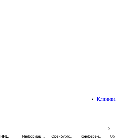
Клиника
НИЦ
Информационная система
Оренбургский медицинский вестник
Конференция
Образовательный центр истории Университета