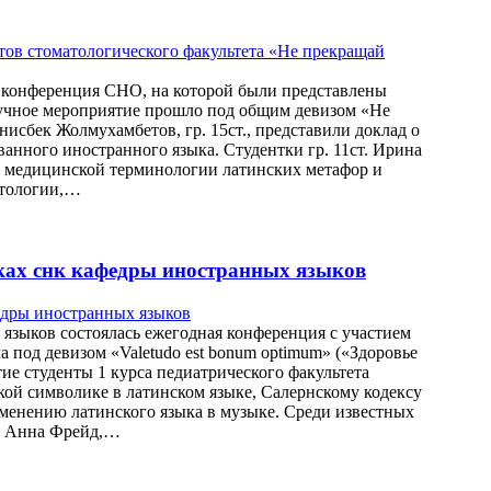
сь конференция СНО, на которой были представлены
Научное мероприятие прошло под общим девизом «Не
нисбек Жолмухамбетов, гр. 15ст., представили доклад о
анного иностранного языка. Студентки гр. 11ст. Ирина
в медицинской терминологии латинских метафор и
атологии,…
ках снк кафедры иностранных языков
языков состоялась ежегодная конференция с участием
 под девизом «Valetudo est bonum optimum» («Здоровье
ие студенты 1 курса педиатрического факультета
й символике в латинском языке, Салернскому кодексу
менению латинского языка в музыке. Среди известных
тр Анна Фрейд,…