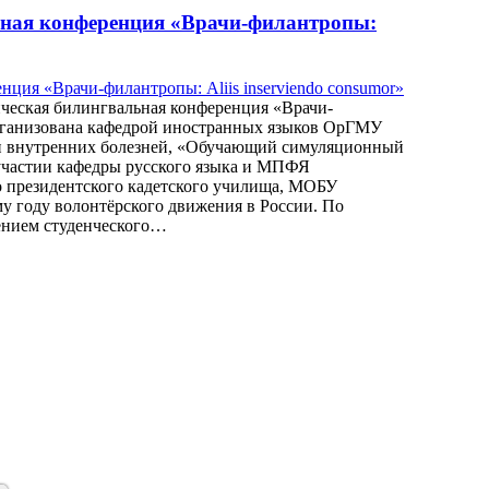
ьная конференция «Врачи-филантропы:
ическая билингвальная конференция «Врачи-
 организована кафедрой иностранных языков ОрГМУ
ики внутренних болезней, «Обучающий симуляционный
участии кафедры русского языка и МПФЯ
о президентского кадетского училища, МОБУ
у году волонтёрского движения в России. По
ением студенческого…