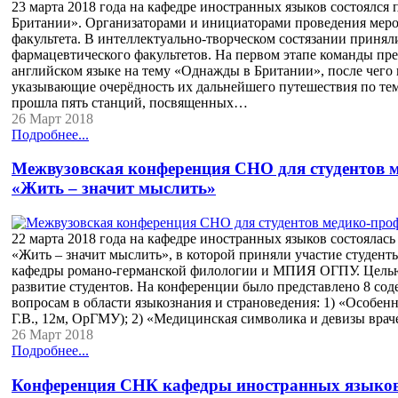
23 марта 2018 года на кафедре иностранных языков состоялся
Британии». Организаторами и инициаторами проведения меро
факультета. В интеллектуально-творческом состязании принял
фармацевтического факультетов. На первом этапе команды пр
английском языке на тему «Однажды в Британии», после чег
указывающие очерёдность их дальнейшего путешествия по тем
прошла пять станций, посвященных…
26 Март 2018
Подробнее...
Межвузовская конференция СНО для студентов 
«Жить – значит мыслить»
22 марта 2018 года на кафедре иностранных языков состоялас
«Жить – значит мыслить», в которой приняли участие студен
кафедры романо-германской филологии и МПИЯ ОГПУ. Целью
развитие студентов. На конференции было представлено 8 со
вопросам в области языкознания и страноведения: 1) «Особен
Г.В., 12м, ОрГМУ); 2) «Медицинская символика и девизы вра
26 Март 2018
Подробнее...
Конференция СНК кафедры иностранных языков 