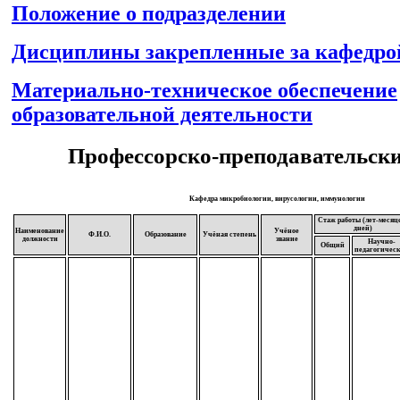
Положение о подразделении
Дисциплины закрепленные за кафедро
Материально-техническое обеспечение
образовательной деятельности
Профессорско-преподавательски
Кафедра микробиологии, вирусологии, иммунологии
Стаж работы (лет-месяц
дней)
Наименование
Учёное
Ф.И.О.
Образование
Учёная степень
должности
звание
Научно-
Общий
педагогичес