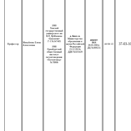
1980
Томский
государственный
университет им
В.П. Куйбашева
д. биол. н.
«Биология»
Министерство
доцент
Г-I №547405
образования и
Михайлова Елена
ВАК
37-03-1
Профессор
науки Российской
44-04-13
Алексеевна
28.03.2001г.
1988
Федерации
ДЦ №009231
Оренбургский
23.12.2013г.
общественный
ДДН №025429
институт
патентоведения
«Патентовед»
№78906