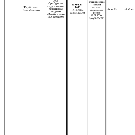
2006
Министерство
Оренбургская
к. мед. н.
науки и
государственная
Жеребятьева
ВАК
высшего
медицинская
20-07-01
16-04-21
Ольга Олеговна
12.11.2010г.
образования
академия
ДКН №121365
Россий
«Лечебное дело»
12.09.2020г.
ВСА №0318092
lдоц №004786