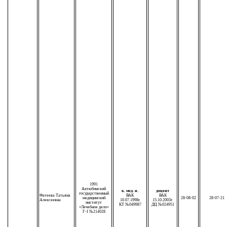
1991
Актюбинский
к. мед. н.
доцент
государственный
Фатеева Татьяна
ВАК
ВАК
медицинский
28-08-02
28-07-21
Алексеевна
10.07.1998г.
15.10.2003г.
институт
КТ №049987
ДЦ №024951
«Лечебное дело»
Г-I №214028