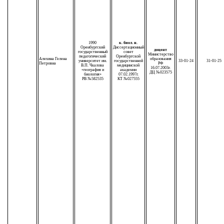
1990
к. биол. н.
Оренбургский
Диссертационный
доцент
государственный
совет
Министерство
педагогический
Оренбургской
Алехина Гелена
образования
университет им.
государственной
33-01-24
31-01-25
Петровна
РФ
В.П. Чкалова
медицинской
16.07.2003г.
«география и
академии
ДЦ №023575
биология»
07.02.1997г.
РВ №582535
КТ №027555