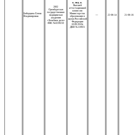
к. мед. н.
Высшей
2002
аттестационной
Оренбургская
комиссии
государственная
Бибарцева Елена
Министерства
медицинская
—
22-06-14
21-06-16
Владимировна
образования и
академия
науки Российской
«Лечебное дело»
Федерации
ИВС №0239210
10.09.2010г.
ДКН №116921