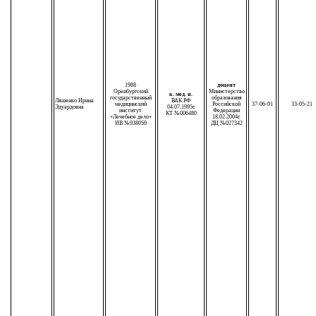
1988
доцент
Оренбургский
Министерство
к. мед. н.
государственный
образования
Ляшенко Ирина
ВАК РФ
медицинский
Российской
37-06-01
33-05-21
Эдуардовна
04.07.1995г.
институт
Федерации
КТ №006480
«Лечебное дело»
18.02.2004г.
ИВ №938059
ДЦ №027342