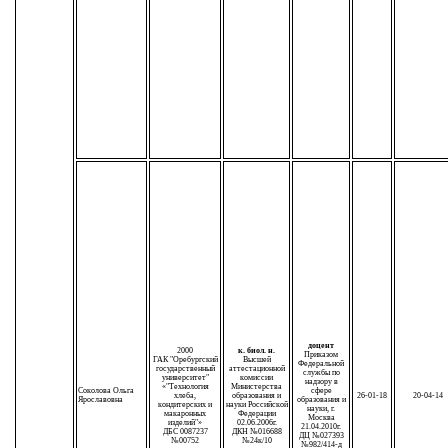
доцент
2000
к. биол. н.
Приказом
ГАК "Оребургский
Высшей
Федеральной
государственный
аттестационной
службы по
университет"
комиссии
надзору в
«"Технология
Министерства
Соколова Ольга
сфере
хлеба,
образования и
26-01-18
20-04-14
Ярославовна
образования и
кондитерских и
науки Российской
науки, г.
макаронных
Федерации
Москва
изделий"»
02.06.2006г.
21.04.2010г.
ДБС 0087237
ДКН №016688
ДЦ №027393
№00752
№24к/10
№982/414-д