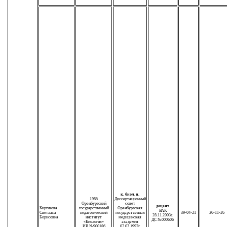
к. биол. н.
1985
Диссертационный
Оренбургский
совет
доцент
Киргизова
государственный
Оренбургская
ВАК
Светлана
педагогический
государственная
39-04-21
36-11-26
28.11.2003г.
Борисовна
институт
медицинская
ДС №000606
«Биология»
академия
ИВ №900186
07.02.1997г.