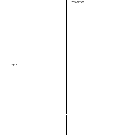
КТ №027557
Доцент