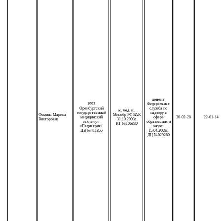
доцент
1993
Федеральная
Оренбургский
служба по
к. мед. н.
государственный
надзору в
Фомина Марина
Минобр РФ ВАК
медицинский
сфере
30-02-28
22-01-14
Викторовна
31.10.2003г.
институт
образования и
КТ №106830
«Педиатрия»
науки
ЦВ №411855
15.04.2009г.
ДЦ №029260