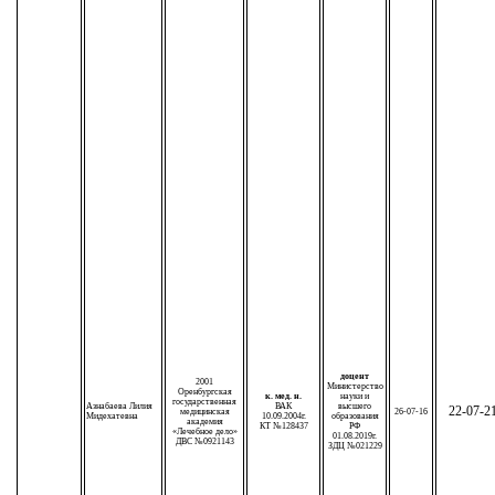
доцент
2001
Министерство
Оренбургская
к. мед. н.
науки и
государственная
Азнабаева Лилия
ВАК
высшего
22-07-2
медицинская
26-07-16
Мидехатевна
10.09.2004г.
образования
академия
КТ №128437
РФ
«Лечебное дело»
01.08.2019г.
ДВС №0921143
ЗДЦ №021229