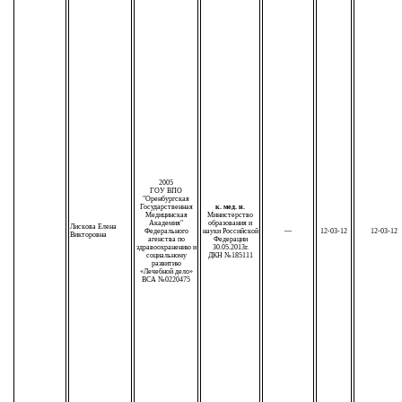
2005
ГОУ ВПО
"Оренбургская
Государственная
к. мед. н.
Медицинская
Министерство
Академия"
образования и
Лискова Елена
Федерального
науки Российской
—
12-03-12
12-03-12
Викторовна
агенства по
Федерации
здравоохранению и
30.05.2013г.
социальному
ДКН №185111
развитию
«Лечебной дело»
ВСА №0220475