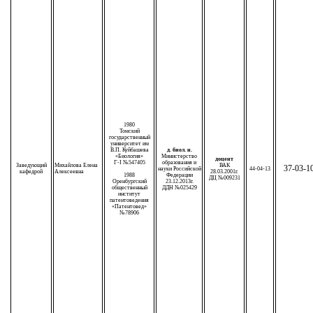
1980
Томский
государственный
университет им
В.П. Куйбашева
д. биол. н.
«Биология»
Министерство
доцент
Г-I №547405
образования и
Заведующий
Михайлова Елена
ВАК
37-03-1
науки Российской
44-04-13
кафедрой
Алексеевна
28.03.2001г.
1988
Федерации
ДЦ №009231
Оренбургский
23.12.2013г.
общественный
ДДН №025429
институт
патентоведения
«Патентовед»
№78906