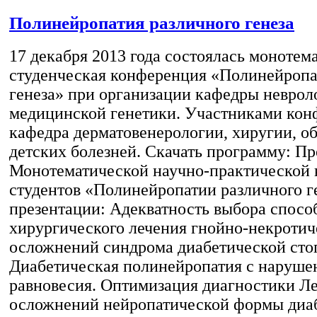
Полинейропатия различного генеза
17 декабря 2013 года состоялась монотем
студенческая конференция «Полинейропа
генеза» при организации кафедры неврол
медицинской генетики. Участниками ко
кафедра дерматовенерологии, хиругии, о
детских болезней. Скачать программу: П
Монотематической научно-практической
студентов «Полинейропатии различного г
презентации: Адекватность выбора спосо
хирургического лечения гнойно-некроти
осложнений синдрома диабетической ст
Диабетическая полинейропатия с наруше
равновесия. Оптимизация диагностики Л
осложнений нейропатической формы диа