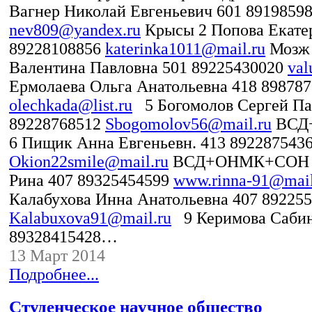
Вагнер Николай Евгеньевич 601 8919859
nev809@yandex.ru
Крысы 2 Попова Екатер
89228108856
katerinka1011@mail.ru
Мозж 
Валентина Павловна 501 89225430020
val
Ермолаева Ольга Анатольевна 418 89878
olechkada@list.ru
5 Богомолов Сергей Па
89228768512
Sbogomolov56@mail.ru
ВСД
6 Пищик Анна Евгеньевн. 413 892287543
Okion22smile@mail.ru
ВСД+ОНМК+СОН 7
Рина 407 89325454599
www.rinna-91@mail
Калабухова Инна Анатольевна 407 89225
Kalabuxova91@mail.ru
9 Керимова Сабин
89328415428…
13 Март 2014
Подробнее...
Студенческое научное общество