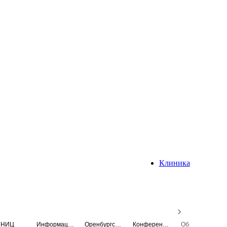
Клиника
НИЦ
Информационная система
Оренбургский медицинский вестник
Конференция
Образовательный центр истории Университета