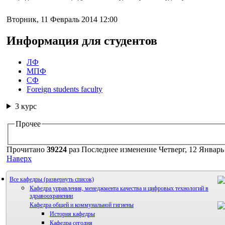
Вторник, 11 Февраль 2014 12:00
Информация для студентов
2 курс
3 курс
ЛФ
4 курс
МПФ
5 курс
СФ
6 курс
Foreign students faculty
3 курс
2 курс
3 course
МПФ_ФЗОЖ_Практические занятия
Прочее
Прочитано
39224
раз
Последнее изменение Четверг, 12 Январь
Наверх
Все кафедры
Кафедра управления, менеджмента качества и цифровых технологий в
здравоохранении
Кафедра общей и коммунальной гигиены
История кафедры
Кафедра сегодня