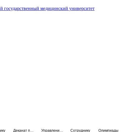
й государственный медицинский университет
ику
Деканат подготовки кадров высшей квалификации
Управление по НМО и региональному развитию здравоохранения
Сотруднику
Олимпиады