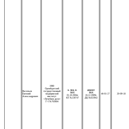
1980
Оренбургский
к. мед. н.
доцент
Васильев
государственный
ВАК
ВАК
Евгений
медицинский
46-01-27
20-09-18
01.10.2004г.
16.12.2009г.
Александрович
институт
КТ №130747
ДЦ №023942
«Лечебное дело»
Г-I №763604