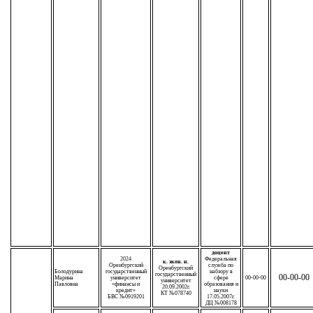
доцент
2024
Федеральная
к. экон. н.
Оренбургский
служба по
Оренбургский
Болодурина
государственный
набзору в
государственный
00-00-00
Марина
университет
сфере
00-00-00
университет
Павловна
«финансы и
образования и
20.09.2002г.
кредит»
науки
КТ №078740
БВС №0919201
17.05.2007г.
ДЦ №008178