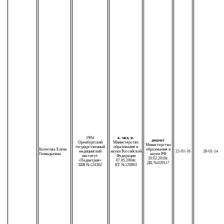
1994
к. мед. н.
доцент
Оренбургский
Министерство
Министерство
государственный
образования и
Колосова Елена
образования и
медицинский
науки Российской
22-01-16
28-01-14
Геннадьевна
науки РФ
институт
Федерации
20.02.2010г.
«Педиатрия»
07.05.2004г.
ДЦ №029117
ШВ №124362
КТ №120863