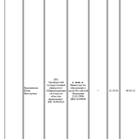
2001
Оренбургский
к. экон. н.
государственный
Министерство
Варенникова
университет
образования и
Юлия
«Информационные
науки Российской
—
23-10-05
06-03-22
Викторовна
системы (по
Федерации
областям
25.01.2008г.
применения)»
ДКН №048840
БВС №0925614