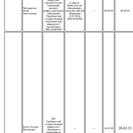
бюджетное
образовательное
к. пед. н.
учреждение
Министерство
Чехонадская
высшего
образования и
Юлия
профессионального
науки Российской
—
00-00-00
00-00-00
Анатольевна
образования
Федерации
"Оренбургский
22.01.2015г.
государственный
КНД №003068
педагогический
университет"
«математика»
ИВС №0487960
1997
Оренбургский
государственный
Бегун Татьяна
университет
20-02-15
—
—
24-03-08
Васильевна
«Экономика и
управление на