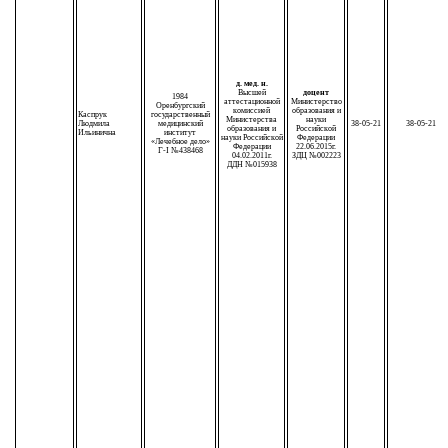
д. мед. н.
Высшей
доцент
1984
аттестационной
Министерство
Оренбургский
комиссией
образования и
Каспрук
государственный
Министерства
науки
Людмила
медицинский
38-05-21
38-05-21
образования и
Российской
Ильинична
институт
науки Российской
Федерации
«Лечебное дело»
Федерации
22.06.2015г.
Г-I №438468
04.02.2011г.
ЗДЦ №002223
ДДН №015938