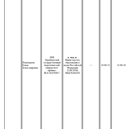
2008
к. пед. н.
Оренбургский
Министерство
Пономарева
государственный
образования и
Елена
педагогический
науки Российской
—
16-00-15
15-06-18
Александровна
университет
Федерации
«физика»
15.06.2018г.
ВСА №0703917
КНД №044193