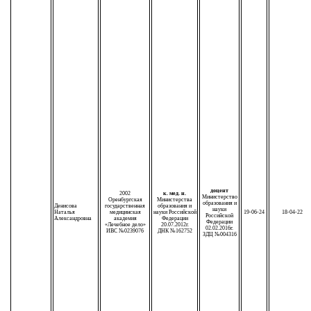
доцент
2002
к. мед. н.
Министерство
Оренбургская
Министерства
образования и
Денисова
государственная
образования и
науки
Наталья
медицинская
науки Российской
19-06-24
18-04-22
Российской
Александровна
академия
Федерации
Федерации
«Лечебное дело»
20.07.2012г.
02.02.2016г.
ИВС №0239076
ДНК №162752
ЗДЦ №004316