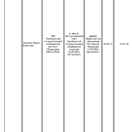
к. мед. н.
1985
Диссертационный
доцент
Оренбургский
совет
Министерство
государственный
Оренбургской
образования
Лапачева Ирина
медицинский
государственной
Российской
39-06-22
19-01-28
Борисовна
институт
медицинской
Федерации
«Педиатрия»
академии
17.04.2002г.
МВ №205920
05.09.1997г.
ДЦ №016217
КТ №034622