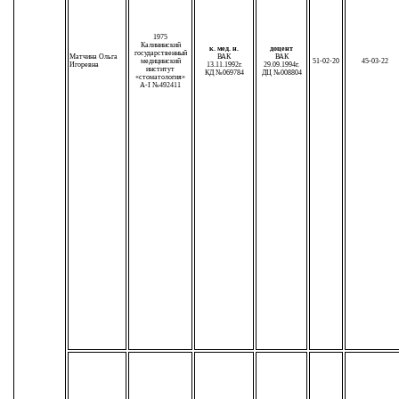
1975
Калининский
к. мед. н.
доцент
государственный
Матчина Ольга
ВАК
ВАК
медицинский
51-02-20
45-03-22
Игоревна
13.11.1992г.
29.09.1994г.
институт
КД №069784
ДЦ №008804
«стоматология»
А-I №492411