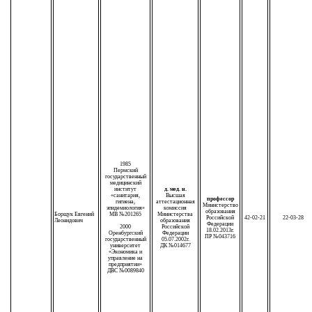
1985
Пермский
государственный
медицинский
институт
д. мед. н.
«санитария,
Высшая
профессор
гигиена,
аттестационная
Министерство
эпидемиология»
комиссия
образования
Борщук Евгений
МВ №201265
Министерства
Российской
42-02-21
22-03-28
Леонидович
образования
Федерации
2000
Российской
18.02.2013г.
Оренбургский
Федерации
ПР №043716
государственный
05.07.2002г.
университет
ДК №014677
«Экономика и
управление на
предприятии»
ДВС №0089840