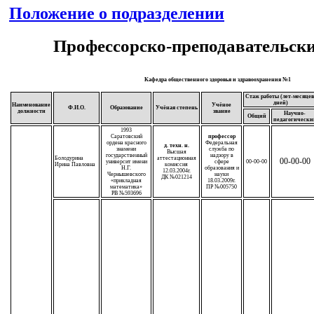
Положение о подразделении
Профессорско-преподавательски
Кафедра общественного здоровья и здравоохранения №1
Стаж работы (лет-месяцев
дней)
Наименование
Учёное
Ф.И.О.
Образование
Учёная степень
должности
звание
Научно-
Общий
педагогически
1993
Саратовский
профессор
ордена красного
Федеральная
д. техн. н.
знамени
служба по
Высшая
государственный
надзору в
Болодурина
аттестационная
00-00-00
университ имени
сфере
00-00-00
Ирина Павловна
комиссия
Н.Г.
образования и
12.03.2004г.
Чернышевского
науки
ДК №021214
«прикладная
18.03.2009г.
математика»
ПР №005750
РВ №593696