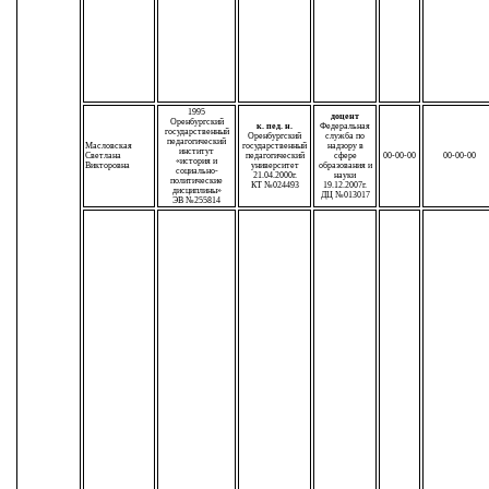
1995
доцент
Оренбургский
к. пед. н.
Федеральная
государственный
Оренбургский
служба по
педагогический
Масловская
государственный
надзору в
институт
Светлана
педагогический
сфере
00-00-00
00-00-00
«история и
Викторовна
университет
образования и
социально-
21.04.2000г.
науки
политические
КТ №024493
19.12.2007г.
дисциплины»
ДЦ №013017
ЭВ №255814