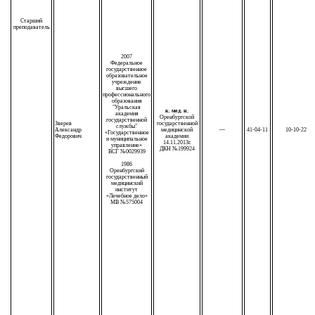
Старший
преподаватель
2007
Федеральное
государственное
образовательное
учреждение
высшего
профессионального
образования
"Уральская
к. мед. н.
академия
Оренбургской
государственной
Зверев
государственной
службы"
Александр
медицинской
—
41-04-11
10-10-22
«Государственное
Федорович
академии
и муниципальное
14.11.2013г.
управление»
ДКН №199924
ВСГ №0029939
1986
Оренбургский
государственный
медицинский
институт
«Лечебное дело»
МВ №575004