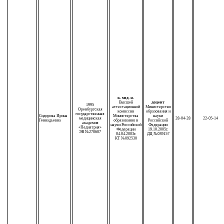
к. мед. н.
Высшей
доцент
1995
аттестационной
Министерство
Оренбургская
комиссии
образования и
государственная
Сидорова Ирина
Министерства
науки
медицинская
28-04-28
22-05-14
Геннадьевна
образования и
Российской
академия
науки Российской
Федерации
«Педиатрия»
Федерации
19.10.2005г.
ЭВ №270607
04.04.2003г.
ДЦ №039157
КТ №092530