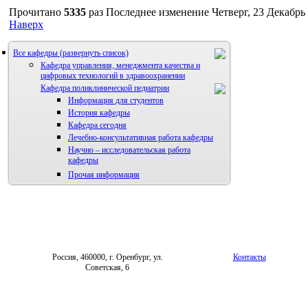
Прочитано
5335
раз
Последнее изменение Четверг, 23 Декабрь 
Наверх
Все кафедры
Кафедра управления, менеджмента качества и
цифровых технологий в здравоохранении
Кафедра поликлинической педиатрии
Информация для студентов
История кафедры
Кафедра сегодня
Лечебно-консультативная работа кафедры
Научно – исследовательская работа
кафедры
Прочая информация
Россия, 460000, г. Оренбург, ул.
Контакты
Советская, 6