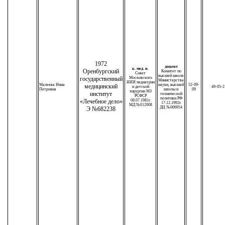
1972
доцент
к. мед. н.
Оренбургский
Комитет по
Совет
высшей школе
государственный
Московского
Министерства
НИИ педиатрии
Малеева Нина
науки, высшей
52-09-
медицинский
и детской
49-05-2
Петровна
школы и
09
хирургии МЗ
институт
технической
РСФСР
политики РФ
«Лечебное дело»
08.07.1981г.
17.12.1992г.
МД №012008
ДЦ №006954
Э №682238