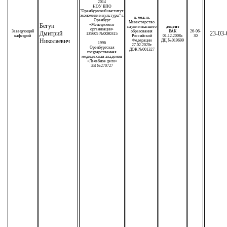
2014
НОУ ВПО
"Оренбургский институт
экономики и культуры" г.
д. мед. н.
Оренбург
Министерство
Бегун
«Менеджмент
науки и высшего
доцент
организации»
Заведующий
образования
ВАК
26-06-
Дмитрий
23-03-
135605 №0080315
кафедрой
Российской
01.12.2008г.
30
Николаевич
Федерации
ДЦ №019699
1996
27.02.2020г.
Оренбургская
ДОК №001327
государственная
медицинская академия
«Лечебное дело»
ЭВ №270727