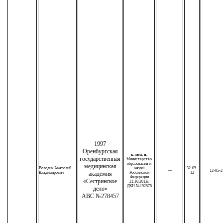
1997
Оренбургская
к. мед. н.
государственная
Министерство
образования и
медицинская
Володин Анатолий
науки
32-05-
—
12-05-2
Владимирович
академия
Российской
12
Федерации
«Сестринское
21.10.2013г.
ДКН №192578
дело»
АВС №278457