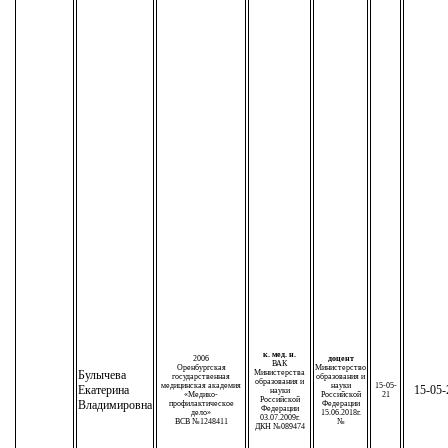
к. мед. н.
2006
доцент
ВАК
Оренбургская
Министерство
Булычева
Министерства
государственная
образования и
образования и
медицинская академия
науки
15-05-
Екатерина
15-05-
науки
«Медико-
Российской
21
Российской
Владимировна
профилактическое
Федерации
Федерации
дело»
15.06.2018г.
03.07.2009г.
ВСВ №1248411
№
ДКН №089474