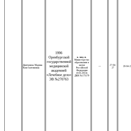
1996
Оренбургской
к. мед. н.
Министерство
государственной
образования и
Дмитриева Марина
науки
27-04-
медицинской
—
20-04-2
Константиновна
Российской
27
академией
Федерации
10.01.2013г.
«Лечебное дело»
ДКН №175179
ЭВ №270763