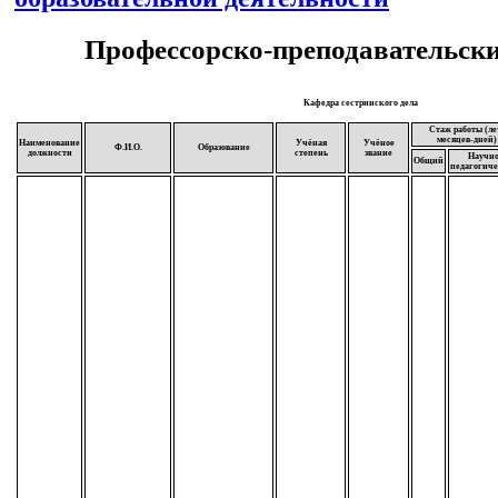
Профессорско-преподавательски
Кафедра сестринского дела
Стаж работы (ле
месяцев-дней)
Наименование
Учёная
Учёное
Ф.И.О.
Образование
должности
степень
звание
Научно
Общий
педагогич