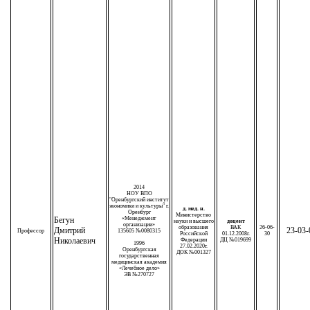
2014
НОУ ВПО
"Оренбургский институт
экономики и культуры" г.
д. мед. н.
Оренбург
Министерство
Бегун
«Менеджмент
науки и высшего
доцент
организации»
образования
ВАК
26-06-
Дмитрий
23-03-
Профессор
135605 №0080315
Российской
01.12.2008г.
30
Николаевич
Федерации
ДЦ №019699
1996
27.02.2020г.
Оренбургская
ДОК №001327
государственная
медицинская академия
«Лечебное дело»
ЭВ №270727