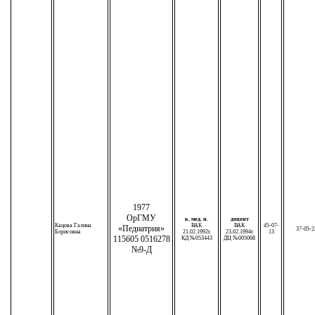
1977
ОрГМУ
к. мед. н.
доцент
Кацова Галина
ВАК
ВАК
45-07-
«Педиатрия»
37-05-2
Борисовна
21.02.1992г.
23.02.1994г.
13
115605 0516278
КД №053443
ДЦ №005068
№9-Д