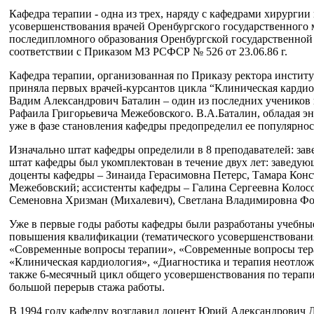
Кафедра терапии - одна из трех, наряду с кафедрами хирургии
усовершенствования врачей Оренбургского государственного 
последипломного образования Оренбургской государственной
соответствии с Приказом МЗ РСФСР № 526 от 23.06.86 г.
Кафедра терапии, организованная по Приказу ректора института
приняла первых врачей-курсантов цикла “Клиническая карди
Вадим Александрович Баталин – один из последних учеников
Рафаила Григорьевича Межебовского. В.А.Баталин, обладая э
уже в фазе становления кафедры предопределил ее популярнос
Изначально штат кафедры определили в 8 преподавателей: зав
штат кафедры был укомплектован в течение двух лет: заведу
доценты кафедры – Зинаида Герасимовна Петерс, Тамара Кон
Межебовский; ассистенты кафедры – Галина Сергеевна Колос
Семеновна Хризман (Михалевич), Светлана Владимировна Фо
Уже в первые годы работы кафедры были разработаны учебны
повышения квалификации (тематического усовершенствования
«Современные вопросы терапии», «Современные вопросы тера
«Клиническая кардиология», «Диагностика и терапия неотлож
также 6-месячный цикл общего усовершенствования по терап
большой перерыв стажа работы.
В 1994 году кафедру возглавил доцент Юрий Александрович 