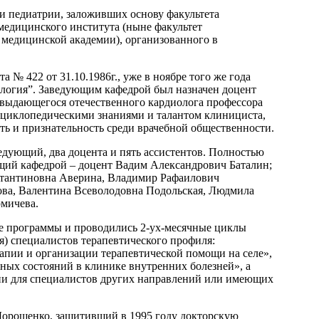
 и педиатрии, заложивших основу факультета
медицинского института (ныне факультет
 медицинской академии), организованного в
 № 422 от 31.10.1986г., уже в ноябре того же года
ология”. Заведующим кафедрой был назначен доцент
 выдающегося отечественного кардиолога профессора
нциклопедическими знаниями и талантом клинициста,
ть и признательность среди врачебной общественности.
едующий, два доцента и пять ассистентов. Полностью
ющий кафедрой – доцент Вадим Александрович Баталин;
стантиновна Аверина, Владимир Рафаилович
ова, Валентина Всеволодовна Подольская, Людмила
мичева.
е программы и проводились 2-ух-месячные циклы
) специалистов терапевтического профиля:
пии и организации терапевтической помощи на селе»,
ных состояний в клинике внутренних болезней», а
ии для специалистов других направлений или имеющих
Дорошенко, защитивший в 1995 году докторскую