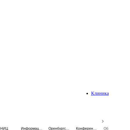
Клиника
НИЦ
Информационная система
Оренбургский медицинский вестник
Конференция
Образовательный центр истории Университета