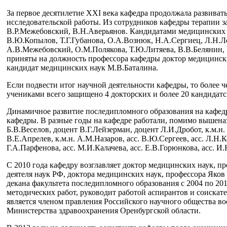
За первое десятилетие XXI века кафедра продолжала развиват
исследовательской работы. Из сотрудников кафедры терапии 
В.Р.Межебовский, В.Н.Аверьянов. Кандидатами медицинских н
В.Ю.Копылов, Т.Г.Губанова, О.А.Вознюк, Н.А.Сергиец, Л.Н.Ло
А.В.Межебовский, О.М.Полякова, Т.Ю.Литяева, В.В.Белянин, Г
приняты на должность профессора кафедры доктор медицинск
кандидат медицинских наук М.В.Баталина.
Если подвести итог научной деятельности кафедры, то более 
учениками всего защищено 4 докторских и более 20 кандидатс
Динамичное развитие последипломного образования на кафед
кафедры. В разные годы на кафедре работали, помимо вышена
Б.В.Веселов, доцент В.Г.Лейзерман, доцент Л.И.Дробот, к.м.н.
В.Е.Апрелев, к.м.н. А.М.Назаров, асс. В.Ю.Сергеев, асс. Л.Н.К
Г.А.Парфенова, асс. М.И.Калачева, асс. Е.В.Горюнкова, асс. И
С 2010 года кафедру возглавляет доктор медицинских наук, 
деятеля наук РФ, доктора медицинских наук, профессора Яко
декана факультета последипломного образования с 2004 по 2012
методических работ, руководит работой аспирантов и соискат
является членом правления Российского научного общества в
Министерства здравоохранения Оренбургской области.