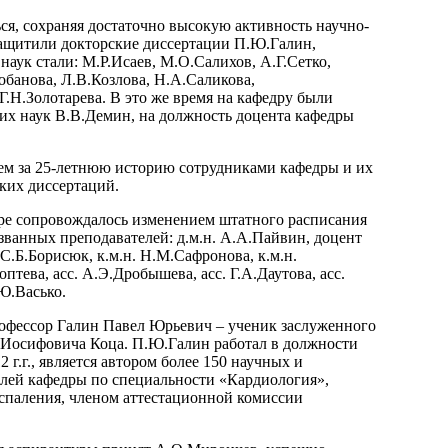
ься, сохраняя достаточно высокую активность научно-
защитили докторские диссертации П.Ю.Галин,
аук стали: М.Р.Исаев, М.О.Салихов, А.Г.Сетко,
банова, Л.В.Козлова, Н.А.Саликова,
.Н.Золотарева. В это же время на кафедру были
их наук В.В.Демин, на должность доцента кафедры
чем за 25-летнюю историю сотрудниками кафедры и их
ких диссертаций.
ре сопровождалось изменением штатного расписания
званных преподавателей: д.м.н. А.А.Пайвин, доцент
 С.Б.Борисюк, к.м.н. Н.М.Сафронова, к.м.н.
оптева, асс. А.Э.Дробышева, асс. Г.А.Даутова, асс.
.Ю.Васько.
профессор Галин Павел Юрьевич – ученик заслуженного
в Иосифовича Коца. П.Ю.Галин работал в должности
 г.г., является автором более 150 научных и
елей кафедры по специальности «Кардиология»,
оспаления, членом аттестационной комиссии