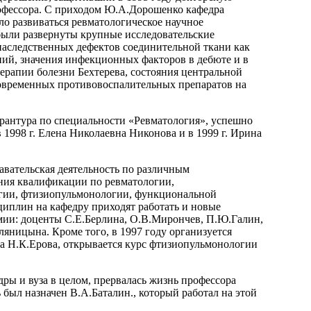
офессора. С приходом Ю.А.Дорошенко кафедра
ло развиваться ревматологическое научное
ыли развернуты крупные исследовательские
наследственных дефектов соединительной ткани как
ний, значения инфекционных факторов в дебюте и в
ерапии болезни Бехтерева, состояния центральной
современных противовоспалительных препаратов на
рантура по специальности «Ревматология», успешно
1998 г. Елена Николаевна Никонова и в 1999 г. Ирина
давательская деятельность по различным
ния квалификации по ревматологии,
огии, фтизиопульмонологии, функциональной
иплин на кафедру приходят работать и новые
демии: доценты С.Е.Берлина, О.В.Мирончев, П.Ю.Галин,
яницына. Кроме того, в 1997 году организуется
а Н.К.Ерова, открывается курс фтизиопульмонологии
ры и вуза в целом, прервалась жизнь профессора
был назначен В.А.Баталин., который работал на этой