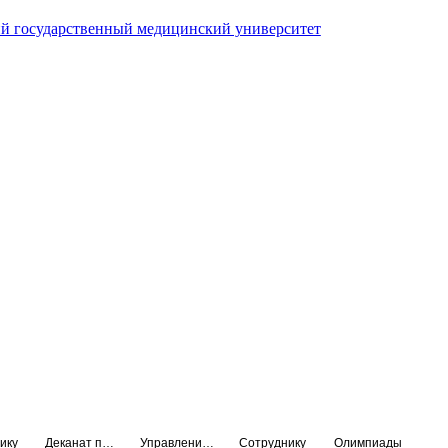
й государственный медицинский университет
ику
Деканат подготовки кадров высшей квалификации
Управление по НМО и региональному развитию здравоохранения
Сотруднику
Олимпиады