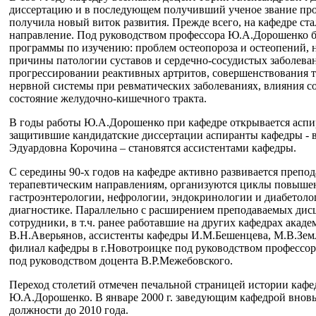
диссертацию и в последующем получивший ученое звание пр
получила новый виток развития. Прежде всего, на кафедре ста
направление. Под руководством профессора Ю.А.Дорошенко б
программы по изучению: проблем остеопороза и остеопений, 
причины патологии суставов и сердечно-сосудистых заболева
прогрессировании реактивных артритов, совершенствования т
нервной системы при ревматических заболеваниях, влияния 
состояние желудочно-кишечного тракта.
В годы работы Ю.А.Дорошенко при кафедре открывается аспи
защитившие кандидатские диссертации аспиранты кафедры - в 
Эдуардовна Корочина – становятся ассистентами кафедры.
С середины 90-х годов на кафедре активно развивается препо
терапевтическим направлениям, организуются циклы повыше
гастроэнтерологии, нефрологии, эндокринологии и диабетол
диагностике. Параллельно с расширением преподаваемых дисц
сотрудники, в т.ч. ранее работавшие на других кафедрах ака
В.Н.Аверьянов, ассистенты кафедры И.М.Бешенцева, М.В.Земл
филиал кафедры в г.Новотроицке под руководством профессор
под руководством доцента В.Р.Межебовского.
Переход столетий отмечен печальной страницей истории кафед
Ю.А.Дорошенко. В январе 2000 г. заведующим кафедрой вновь 
должности до 2010 года.