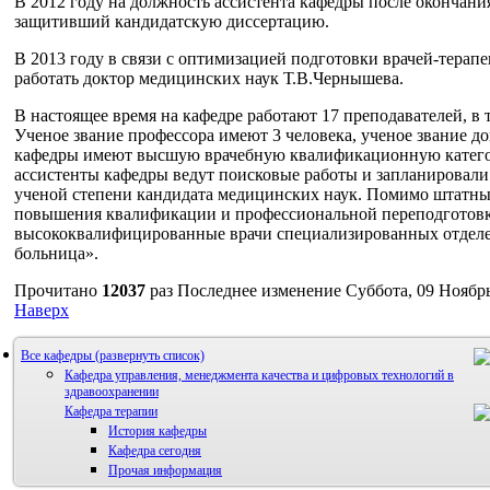
В 2012 году на должность ассистента кафедры после окончан
защитивший кандидатскую диссертацию.
В 2013 году в связи с оптимизацией подготовки врачей-терап
работать доктор медицинских наук Т.В.Чернышева.
В настоящее время на кафедре работают 17 преподавателей, в т
Ученое звание профессора имеют 3 человека, ученое звание д
кафедры имеют высшую врачебную квалификационную катего
ассистенты кафедры ведут поисковые работы и запланировали
ученой степени кандидата медицинских наук. Помимо штатны
повышения квалификации и профессиональной переподготов
высококвалифицированные врачи специализированных отделе
больница».
Прочитано
12037
раз
Последнее изменение Суббота, 09 Ноябрь
Наверх
Все кафедры
Кафедра управления, менеджмента качества и цифровых технологий в
здравоохранении
Кафедра терапии
История кафедры
Кафедра сегодня
Прочая информация