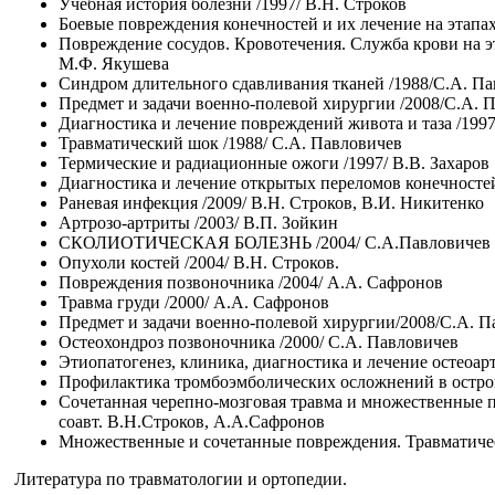
Учебная история болезни /1997/ В.Н. Строков
Боевые повреждения конечностей и их лечение на этапа
Повреждение сосудов. Кровотечения. Служба крови на э
М.Ф. Якушева
Синдром длительного сдавливания тканей /1988/С.А. П
Предмет и задачи военно-полевой хирургии /2008/С.А. 
Диагностика и лечение повреждений живота и таза /199
Травматический шок /1988/ С.А. Павловичев
Термические и радиационные ожоги /1997/ В.В. Захаров
Диагностика и лечение открытых переломов конечностей
Раневая инфекция /2009/ В.Н. Строков, В.И. Никитенко
Артрозо-артриты /2003/ В.П. Зойкин
СКОЛИОТИЧЕСКАЯ БОЛЕЗНЬ /2004/ С.А.Павловичев
Опухоли костей /2004/ В.Н. Строков.
Повреждения позвоночника /2004/ А.А. Сафронов
Травма груди /2000/ А.А. Сафронов
Предмет и задачи военно-полевой хирургии/2008/С.А. П
Остеохондроз позвоночника /2000/ С.А. Павловичев
Этиопатогенез, клиника, диагностика и лечение остеоарт
Профилактика тромбоэмболических осложнений в остром
Сочетанная черепно-мозговая травма и множественные п
соавт. В.Н.Строков, А.А.Сафронов
Множественные и сочетанные повреждения. Травматическ
Литература по травматологии и ортопедии.