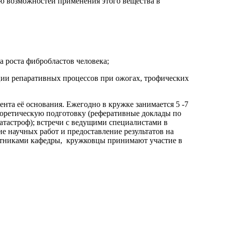
ию возможностей применения этого вещества в
а роста фибробластов человека;
ции репаративных процессов при ожогах, трофических
та её основания. Ежегодно в кружке занимается 5 -7
теоретическую подготовку (реферативные доклады по
атастроф); встречи с ведущими специалистами в
е научных работ и предоставление результатов на
ботниками кафедры, кружковцы принимают участие в