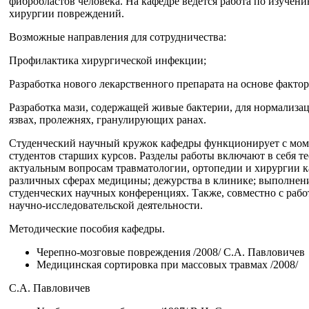
фибробластов человека. На кафедре ведется работа по изучен
хирургии повреждений.
Возможные направления для сотрудничества:
Профилактика хирургической инфекции;
Разработка нового лекарственного препарата на основе фактор
Разработка мази, содержащей живые бактерии, для нормализа
язвах, пролежнях, гранулирующих ранах.
Cтуденческий научный кружок кафедры функционирует с момен
студентов старших курсов. Разделы работы включают в себя 
актуальным вопросам травматологии, ортопедии и хирургии к
различных сферах медицины; дежурства в клинике; выполнени
студенческих научных конференциях. Также, совместно с ра
научно-исследовательской деятельности.
Методические пособия кафедры.
Черепно-мозговые повреждения /2008/ С.А. Павловичев
Медицинская сортировка при массовых травмах /2008/
С.А. Павловичев