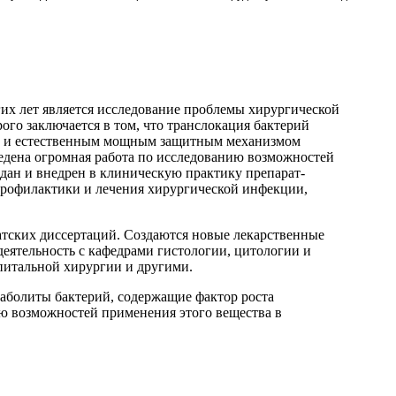
х лет является исследование проблемы хирургической
го заключается в том, что транслокация бактерий
но и естественным мощным защитным механизмом
едена огромная работа по исследованию возможностей
здан и внедрен в клиническую практику препарат-
профилактики и лечения хирургической инфекции,
атских диссертаций. Создаются новые лекарственные
еятельность с кафедрами гистологии, цитологии и
питальной хирургии и другими.
аболиты бактерий, содержащие фактор роста
ию возможностей применения этого вещества в