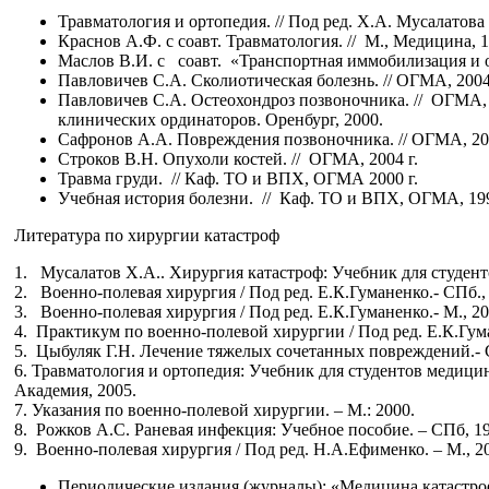
Травматология и ортопедия. // Под ред. Х.А. Мусалатов
Краснов А.Ф. с соавт. Травматология. // М., Медицина, 1
Маслов В.И. с соавт. «Транспортная иммобилизация и о
Павловичев С.А. Сколиотическая болезнь. // ОГМА, 2004
Павловичев С.А. Остеохондроз позвоночника. // ОГМА,
клинических ординаторов. Оренбург, 2000.
Сафронов А.А. Повреждения позвоночника. // ОГМА, 20
Строков В.Н. Опухоли костей. // ОГМА, 2004 г.
Травма груди. // Каф. ТО и ВПХ, ОГМА 2000 г.
Учебная история болезни. // Каф. ТО и ВПХ, ОГМА, 19
Литература по хирургии катастроф
1. Мусалатов Х.А.. Хирургия катастроф: Учебник для студент
2. Военно-полевая хирургия / Под ред. Е.К.Гуманенко.- СПб.,
3. Военно-полевая хирургия / Под ред. Е.К.Гуманенко.- М., 20
4. Практикум по военно-полевой хирургии / Под ред. Е.К.Гума
5. Цыбуляк Г.Н. Лечение тяжелых сочетанных повреждений.- 
6. Травматология и ортопедия: Учебник для студентов медицинс
Академия, 2005.
7. Указания по военно-полевой хирургии. – М.: 2000.
8. Рожков А.С. Раневая инфекция: Учебное пособие. – СПб, 199
9. Военно-полевая хирургия / Под ред. Н.А.Ефименко. – М., 2
Периодические издания (журналы): «Медицина катастр