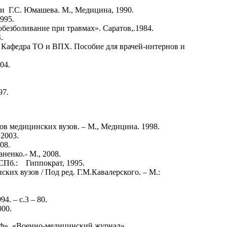
а и Г.С. Юмашева. М., Медицина, 1990.
995.
безболивание при травмах». Саратов,.1984.
.
 Кафедра ТО и ВПХ. Пособие для врачей-интернов и
04.
97.
ов медицинских вузов. – М., Медицина. 1998.
 2003.
08.
ненко.- М., 2008.
СПб.: Гиппократ, 1995.
ких вузов / Под ред. Г.М.Кавалерского. – М.:
4. – с.3 – 80.
000.
оф», «Военно-медицинский журнал».