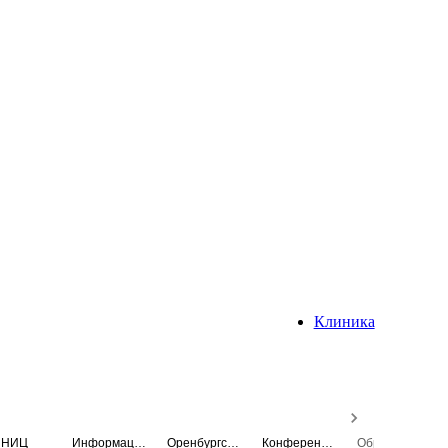
Клиника
НИЦ
Информационная система
Оренбургский медицинский вестник
Конференция
Образовательный центр истории Университета