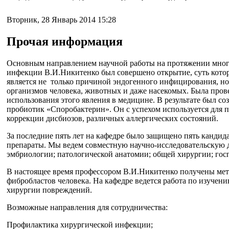
Вторник, 28 Январь 2014 15:28
Прочая информация
Основным направлением научной работы на протяжении многи
инфекции В.И.Никитенко был совершено открытие, суть которо
является не только причиной эндогенного инфицирования, 
организмов человека, животных и даже насекомых. Была пров
использования этого явления в медицине. В результате был со
пробиотик «Споробактерин». Он с успехом используется для 
коррекции дисбиозов, различных аллергических состояний.
За последние пять лет на кафедре было защищено пять кандид
препараты. Мы ведем совместную научно-исследовательскую д
эмбриологии; патологической анатомии; общей хирургии; гос
В настоящее время профессором В.И.Никитенко получены мет
фибробластов человека. На кафедре ведется работа по изучен
хирургии повреждений.
Возможные направления для сотрудничества:
Профилактика хирургической инфекции;