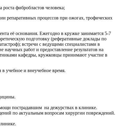
а роста фибробластов человека;
ции репаративных процессов при ожогах, трофических
та её основания. Ежегодно в кружке занимается 5-7
еоретическую подготовку (реферативные доклады по
атастроф); встречи с ведущими специалистами в
е научных работ и предоставление результатов на
ботниками кафедры, кружковцы принимают участие в
 в учебное и внеучебное время.
дицины.
омощи пострадавшим на дежурствах в клинике.
щений по актуальным вопросам хирургии повреждений.
клинике.