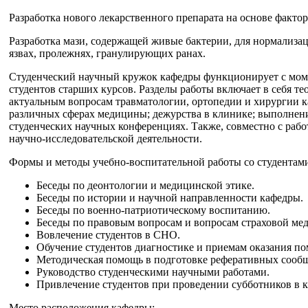
Разработка нового лекарственного препарата на основе фактор
Разработка мази, содержащей живые бактерии, для нормализа
язвах, пролежнях, гранулирующих ранах.
Студенческий научный кружок кафедры функционирует с момен
студентов старших курсов. Разделы работы включает в себя т
актуальным вопросам травматологии, ортопедии и хирургии к
различных сферах медицины; дежурства в клинике; выполнени
студенческих научных конференциях. Также, совместно с ра
научно-исследовательской деятельности.
Формы и методы учебно-воспитательной работы со студентами
Беседы по деонтологии и медицинской этике.
Беседы по истории и научной направленности кафедры.
Беседы по военно-патриотическому воспитанию.
Беседы по правовым вопросам и вопросам страховой ме
Вовлечение студентов в СНО.
Обучение студентов диагностике и приемам оказания п
Методическая помощь в подготовке реферативных сооб
Руководство студенческими научными работами.
Привлечение студентов при проведении субботников в 
Место расположения кафедры: