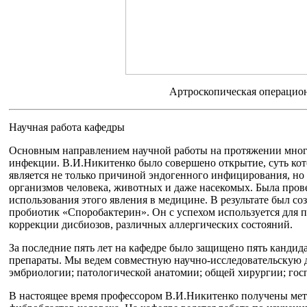
Артроскопическая операцион
Научная работа кафедры
Основным направлением научной работы на протяжении многи
инфекции. В.И.Никитенко было совершено открытие, суть кото
является не только причиной эндогенного инфицирования, 
организмов человека, животных и даже насекомых. Была пров
использования этого явления в медицине. В результате был со
пробиотик «Споробактерин». Он с успехом используется для 
коррекции дисбиозов, различных аллергических состояний.
За последние пять лет на кафедре было защищено пять кандид
препараты. Мы ведем совместную научно-исследовательскую д
эмбриологии; патологической анатомии; общей хирургии; го
В настоящее время профессором В.И.Никитенко получены мет