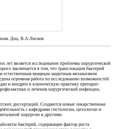
ная. Доц. В.А.Лисков
х лет является исследование проблемы хирургической
рого заключается в том, что транслокация бактерий
но и естественным мощным защитным механизмом
едена огромная работа по исследованию возможностей
здан и внедрен в клиническую практику препарат-
профилактики и лечения хирургической инфекции,
атских диссертаций. Создаются новые лекарственные
еятельность с кафедрами гистологии, цитологии и
спитальной хирургии и другими.
аболиты бактерий, содержащие фактор роста