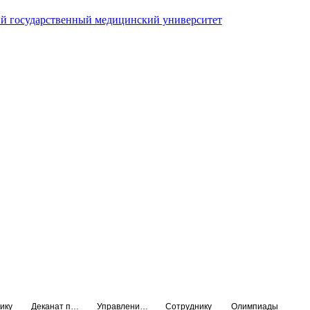
й государственный медицинский университет
ику
Деканат подготовки кадров высшей квалификации
Управление по НМО и региональному развитию здравоохранения
Сотруднику
Олимпиады