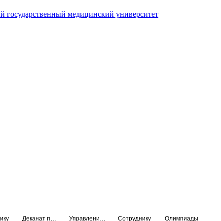
й государственный медицинский университет
ику
Деканат подготовки кадров высшей квалификации
Управление по НМО и региональному развитию здравоохранения
Сотруднику
Олимпиады