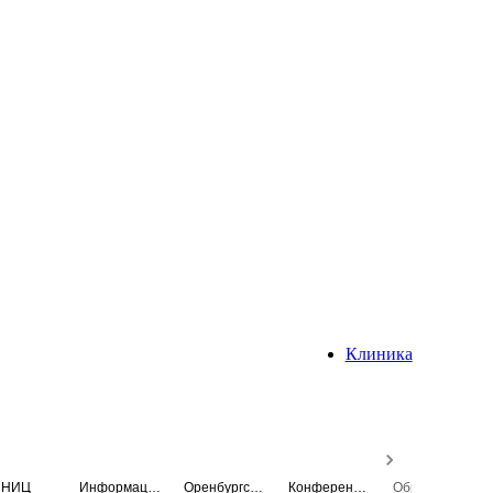
Клиника
НИЦ
Информационная система
Оренбургский медицинский вестник
Конференция
Образовательный центр истории Университета