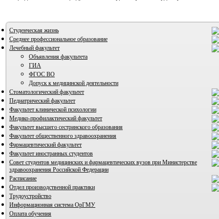
Студенческая жизнь
Среднее профессиональное образование
Лечебный факультет
Объявления факультета
ГИА
ФГОС ВО
Допуск к медицинской деятельности
Стоматологический факультет
Педиатрический факультет
Факультет клинической психологии
Медико-профилактический факультет
Факультет высшего сестринского образования
Факультет общественного здравоохранения
ВИА "Полигон"
Фармацевтический факультет
Факультет иностранных студентов
Совет студентов медицинских и фармацевтических вузов при Министерстве
здравоохранения Российской Федерации
Расписание
Отдел производственной практики
Трудоустройство
Информационная система ОрГМУ
Оплата обучения