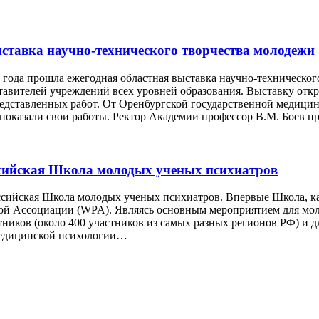
выставка научно-технического творчества молодеж
 года прошла ежегодная областная выставка научно-техническо
ставителей учреждений всех уровней образования. Выставку отк
едставленных работ. От Оренбургской государственной медицинс
показали свои работы. Ректор Академии профессор В.М. Боев 
оссийская Школа молодых ученых психиатров
российская Школа молодых ученых психиатров. Впервые Школа, к
ой Ассоциации (WPA). Являясь основным мероприятием для моло
стников (около 400 участников из самых разных регионов РФ) и 
медицинской психологии…