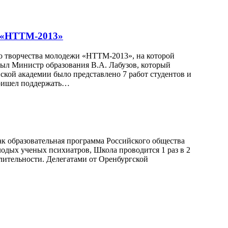
и «НТТМ-2013»
го творчества молодежи «НТТМ-2013», на которой
рыл Министр образования В.А. Лабузов, который
кой академии было представлено 7 работ студентов и
пришел поддержать…
ак образовательная программа Российского общества
дых ученых психиатров, Школа проводится 1 раз в 2
длительности. Делегатами от Оренбургской