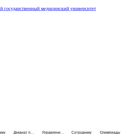
й государственный медицинский университет
ику
Деканат подготовки кадров высшей квалификации
Управление по НМО и региональному развитию здравоохранения
Сотруднику
Олимпиады