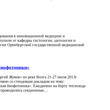
едования в инновационной медицине и
тупили от кафедры гистологии, цитологии и
логии Оренбургской государственной медицинской
 биофотоники»
гий Жуков» по реке Волга 21-27 июля 2013г.
емию со стендовым докладом на тему:
ская биофотоника». Ежедневно на борту теплохода
же проводились секционные…