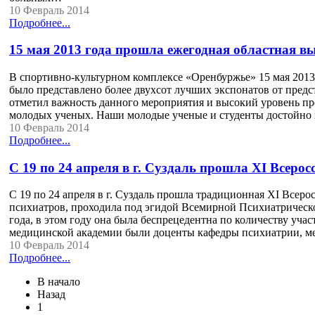
10 Февраль 2014
Подробнее...
15 мая 2013 года прошла ежегодная областная 
В спортивно-культурном комплексе «Оренбуржье» 15 мая 2013
было представлено более двухсот лучших экспонатов от пред
отметил важность данного мероприятия и высокий уровень пр
молодых ученых. Наши молодые ученые и студенты достойно 
10 Февраль 2014
Подробнее...
С 19 по 24 апреля в г. Суздаль прошла XI Всер
С 19 по 24 апреля в г. Суздаль прошла традиционная XI Все
психиатров, проходила под эгидой Всемирной Психиатрическ
года, в этом году она была беспрецедентна по количеству уча
медицинской академии были доценты кафедры психиатрии, 
10 Февраль 2014
Подробнее...
В начало
Назад
1