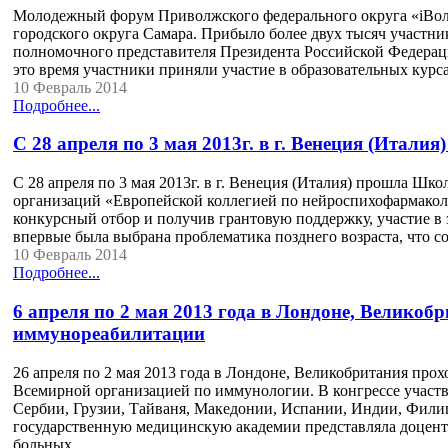
Молодежный форум Приволжского федерального округа «iВолга
городского округа Самара. Прибыло более двух тысяч участн
полномочного представителя Президента Российской Федераци
это время участники приняли участие в образовательных кур
10 Февраль 2014
Подробнее...
С 28 апреля по 3 мая 2013г. в г. Венеция (Ита
С 28 апреля по 3 мая 2013г. в г. Венеция (Италия) прошла Шк
организаций «Европейской коллегией по нейроспихофармакологи
конкурсный отбор и получив грантовую поддержку, участие 
впервые была выбрана проблематика позднего возраста, что с
10 Февраль 2014
Подробнее...
6 апреля по 2 мая 2013 года в Лондоне, Велико
иммунореабилитации
26 апреля по 2 мая 2013 года в Лондоне, Великобритания п
Всемирной организацией по иммунологии. В конгрессе участв
Сербии, Грузии, Тайваня, Македонии, Испании, Индии, Фили
государственную медицинскую академии представляла доцен
больных…