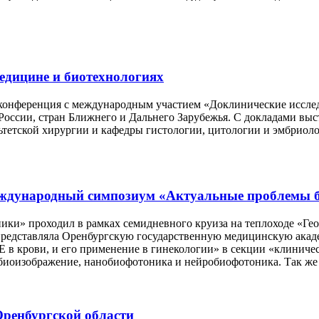
едицине и биотехнологиях
ая конференция с международным участием «Доклинические иссл
оссии, стран Ближнего и Дальнего Зарубежья. С докладами выс
льтетской хирургии и кафедры гистологии, цитологии и эмбрио
 Международный симпозиум «Актуальные проблемы
» проходил в рамках семидневного круиза на теплоходе «Геор
представляла Оренбургскую государственную медицинскую акад
 в крови, и его применение в гинекологии» в секции «клиниче
 биоизображение, нанобиофотоника и нейробиофотоника. Так 
ренбургской области