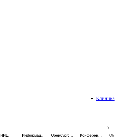
Клиника
НИЦ
Информационная система
Оренбургский медицинский вестник
Конференция
Образовательный центр истории Университета