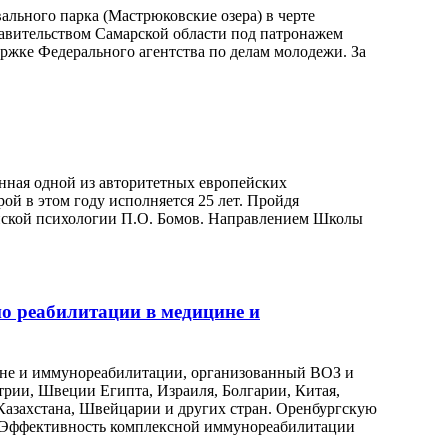
льного парка (Мастрюковские озера) в черте
равительством Самарской области под патронажем
ржке Федерального агентства по делам молодежи. За
ванная одной из авторитетных европейских
ой в этом году исполняется 25 лет. Пройдя
инской психологии П.О. Бомов. Направлением Школы
по реабилитации в медицине и
цине и иммунореабилитации, организованный ВОЗ и
рии, Швеции Египта, Израиля, Болгарии, Китая,
Казахстана, Швейцарии и других стран. Оренбургскую
д«Эффективность комплексной иммунореабилитации