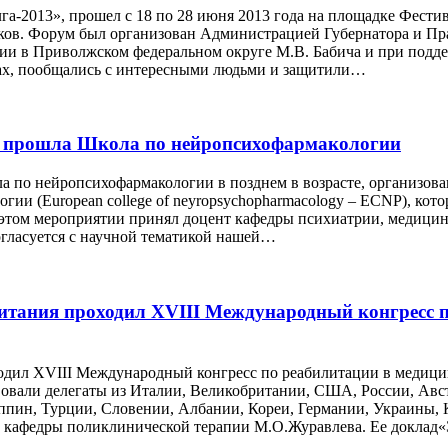
-2013», прошел с 18 по 28 июня 2013 года на площадке Фестива
иков. Форум был организован Администрацией Губернатора и П
и в Приволжском федеральном округе М.В. Бабича и при подде
сах, пообщались с интересными людьми и защитили…
лия) прошла Школа по нейропсихофармакологии
ола по нейропсихофармакологии в позднем в возрасте, организо
и (European college of neyropsychopharmacology – ECNP), котор
в этом мероприятии принял доцент кафедры психиатрии, медиц
огласуется с научной тематикой нашей…
британия проходил XVIII Международный конгресс 
роходил XVIII Международный конгресс по реабилитации в меди
овали делегаты из Италии, Великобритании, США, России, Авст
ппин, Турции, Словении, Албании, Кореи, Германии, Украины, 
т кафедры поликлинической терапии М.О.Журавлева. Ее докла