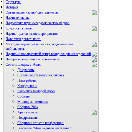
Структура
История
Организация научной деятельности
Научные школы
Подготовка научно-педагогических кадров
Конкурсы, гранты
Научно-практические мероприятия
Патентная деятельность
Международная деятельность, академическая
мобильность
Научно-инновационный центр координации исследований
Центры коллективного пользования
НИИ микрохирургии и клинической анатомии
Совет молодых учёных
Документы
Состав совета молодых учёных
План работы
Конференции
Альманах молодой науки
События
Жилищная комиссия
Сборник 2014
Архив совета
Поздравления
Сборники тезисов конференций
Выставка "Мой научный наставник"