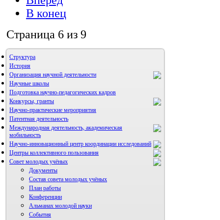
Вперёд
В конец
Страница 6 из 9
Структура
История
Организация научной деятельности
Научные школы
Подготовка научно-педагогических кадров
Конкурсы, гранты
Научно-практические мероприятия
Патентная деятельность
Международная деятельность, академическая
мобильность
Научно-инновационный центр координации исследований
Центры коллективного пользования
НИИ микрохирургии и клинической анатомии
Совет молодых учёных
Документы
Состав совета молодых учёных
План работы
Конференции
Альманах молодой науки
События