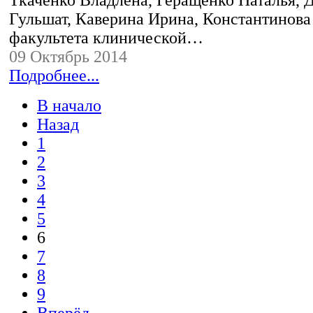
Ткаченко Владлена, Геращенко Наталья, 
Гульшат, Каверина Ирина, Константинова 
факультета клинической…
09 Октябрь 2014
Подробнее...
В начало
Назад
1
2
3
4
5
6
7
8
9