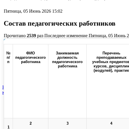
Пятница, 05 Июнь 2026 15:02
Состав педагогических работников
Прочитано
2539
раз
Последнее изменение Пятница, 05 Июнь 2
Наверх
№
ФИО
Занимаемая
Перечень
п/
педагогического
должность
преподаваемых
п
работника
педагогического
учебных предметов
работника
курсов, дисципли
Россия, 460000, г. Оренбург,
Контакты
Факс:(3532) 50-0
(модулей), практик
ул. Советская, 6
Наука
Студенческое научное общество
Документы
Пакет инф
категория
Состав педагогических работников
Top
Skip to content
Copyright © 2013-2025 Официальный сайт федерального государственног
2
3
4
1