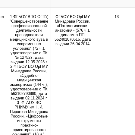
инистрации сайта.
ует
1.ФГБОУ ВПО ОГПУ,
ФГБОУ ВО ОрГМУ
13
"Совершенствование
Минздрава России,
профессиональной
«Патологическая
деятельности
анатомия» (576 ч.),
преподавателя
диплом о ПП
медицинского вуза в
562401078616, дата
современных
выдачи 26.04.2014
условиях" (72 ч.),
удостоверение о ПК
№ 127527, дата
выдачи 12.05.2023 г
2.ФГБОУ ВО ОрГМУ
Минздрава России,
«Судебно-
медицинская
экспертиза» (144 ч.),
удостоверение о ПК
563102790880, дата
выдачи 02.11.2024 г.
3. ФГАОУ ВО
РНИМУ им.Н.И.
Пирогова Минздрава
России, «Цифровые
инструменты
практико-
ориентированного
обучения", (18 ч.),