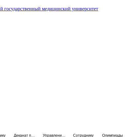
й государственный медицинский университет
ику
Деканат подготовки кадров высшей квалификации
Управление по НМО и региональному развитию здравоохранения
Сотруднику
Олимпиады