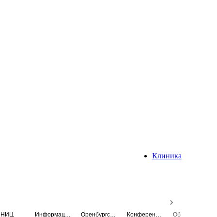
Клиника
НИЦ
Информационная система
Оренбургский медицинский вестник
Конференция
Образовательный центр истории Университета