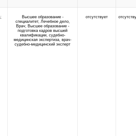
Все права защищены.
дио-, фото- и видеоматериалов возможно только с письменного разрешения адм
;
Высшее образование -
отсутствует
отсутств
специалитет, Лечебное дело,
Врач; Высшее образование -
подготовка кадров высшей
квалификации, судебно-
медицинская экспертиза, врач-
судебно-медицинский эксперт