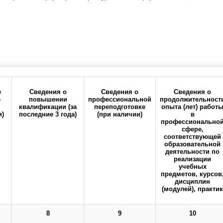
е
Сведения о
Сведения о
Сведения о
е
повышении
профессиональной
продолжительност
квалификации (за
переподготовке
опыта (лет) работ
и)
последние 3 года)
(при наличии)
в
ия
Политика
Реквизиты
профессионально
конфиденциальности
сфере,
соответствующей
образовательной
О имени Ф.М. Лазаренко ОрГМУ
Вспомогательная
деятельности по
реализации
учебных
предметов, курсов
дисциплин
(модулей), практик
кий государственный медицинский университет" Министерства
8
9
10