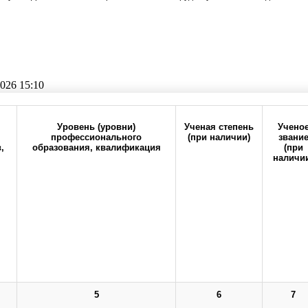
026 15:10
Прокрутите таблицу вправо для просмотра всех колонок
Уровень (уровни)
Ученая степень
Учено
профессионального
(при наличии)
звани
,
образования, квалификация
(при
н
наличи
6-20
office@orgma.ru
Карта сайта
Стоп-коррупц
ормационных документов 2016—2017гг. для СНК от Совета СН
о бюджетного образовательного учреждения высшего образования "Оренбургс
5
6
7
здравоохранения Российской Федерации.