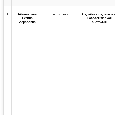
Использование текстовых, ау
1
Абземелева
ассистент
Судебная медиицина
Регина
Патологическая
Асраровна
анатомия