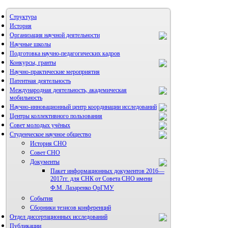
Структура
История
Организация научной деятельности
Научные школы
Подготовка научно-педагогических кадров
Конкурсы, гранты
Научно-практические мероприятия
Патентная деятельность
Международная деятельность, академическая
мобильность
Научно-инновационный центр координации исследований
Центры коллективного пользования
НИИ микрохирургии и клинической анатомии
Совет молодых учёных
Студенческое научное общество
История СНО
Совет СНО
Документы
Пакет информационных документов 2016—
2017гг. для СНК от Совета СНО имени
Ф.М. Лазаренко ОрГМУ
События
Сборники тезисов конференций
Отдел диссертационных исследований
Публикации