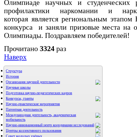
Олимпиаде научных и студенческих 
профилактики наркомании и наркоп
которая является региональным этапом 
конкурса и заняли призовые места на о
Олимпиады. Поздравляем победителей!
Прочитано
3324
раз
Наверх
Структура
История
Организация научной деятельности
Научные школы
Подготовка научно-педагогических кадров
Конкурсы, гранты
Научно-практические мероприятия
Патентная деятельность
Международная деятельность, академическая
мобильность
Научно-инновационный центр координации исследований
Центры коллективного пользования
НИИ микрохирургии и клинической анатомии
Совет молодых учёных