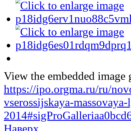
View the embedded image ga
https://ipo.orgma.ru/ru/nov
vserossijskaya-massovaya-
2014#sigProGalleriaa0bcd
Наверх