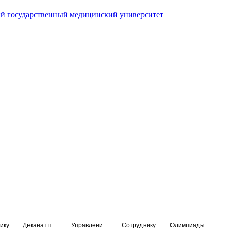
й государственный медицинский университет
ику
Деканат подготовки кадров высшей квалификации
Управление по НМО и региональному развитию здравоохранения
Сотруднику
Олимпиады