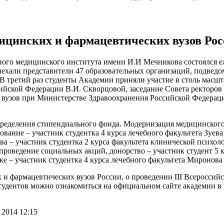
дицинских и фармацевтических вузов Ро
ного медицинского института имени И.И Мечникова состоялся е
иехали представители 47 образовательных организаций, подвед
. В третий раз студенты Академии приняли участие в столь мас
ийской Федерации В.И. Скворцовой, заседание Совета ректоров
х вузов при Министерстве Здравоохранения Российской Федерац
пределения стипендиального фонда. Модернизация медицинског
вание – участник студентка 4 курса лечебного факультета Зуева
ва – участник студентка 2 курса факультета клинической психо
проведение социальных акций, донорство – участник студент 5 
е – участник студентка 4 курса лечебного факультета Миронова
 и фармацевтических вузов России, о проведении III Всероссий
студентов можно ознакомиться на официальном сайте академии в
2014 12:15