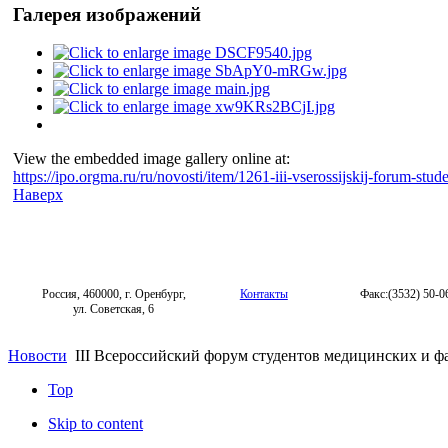
Галерея изображений
View the embedded image gallery online at:
https://ipo.orgma.ru/ru/novosti/item/1261-iii-vserossijskij-forum-st
Наверх
Россия, 460000, г. Оренбург,
Контакты
Факс:(3532) 50-0
ул. Советская, 6
Новости
III Всероссийский форум студентов медицинских и ф
Top
Skip to content