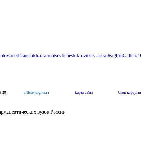
udentov-meditsinskikh-i-farmatsevticheskikh-vuzov-rossii#sigProGalleri
6-20
office@orgma.ru
Карта сайта
Стоп-коррупц
армацевтических вузов России