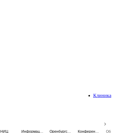
Клиника
НИЦ
Информационная система
Оренбургский медицинский вестник
Конференция
Образовательный центр истории Университета