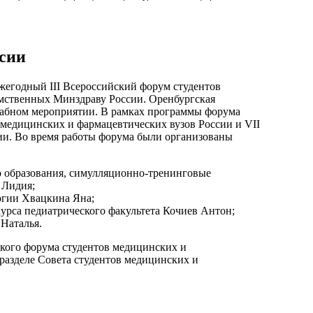
ссии
жегодный III Всероссийский форум студентов
омственных Минздраву России. Оренбургская
штабном мероприятии. В рамках программы форума
 медицинских и фармацевтических вузов России и VII
ии. Во время работы форума были организованы
о образования, симулляционно-тренинговые
 Лидия;
логии Хвацкина Яна;
курса педиатрического факультета Кочиев Антон;
 Наталья.
ского форума студентов медицинских и
 разделе Совета студентов медицинских и