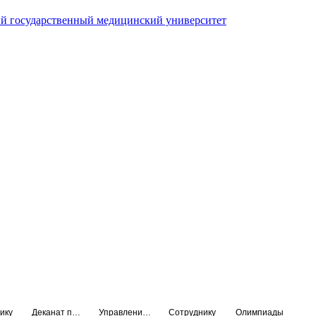
й государственный медицинский университет
ику
Деканат подготовки кадров высшей квалификации
Управление по НМО и региональному развитию здравоохранения
Сотруднику
Олимпиады