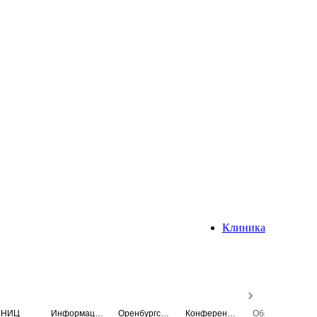
Клиника
НИЦ
Информационная система
Оренбургский медицинский вестник
Конференция
Образовательный центр истории Университета