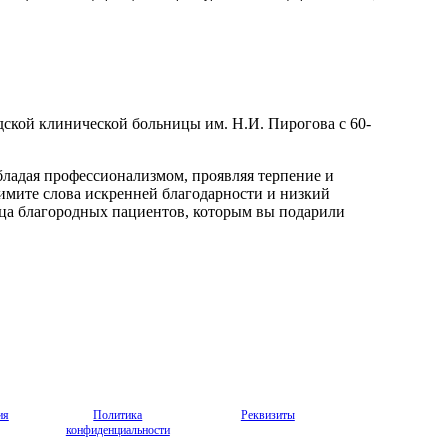
дской клинической больницы им. Н.И. Пирогова с 60-
бладая профессионализмом, проявляя терпение и
римите слова искренней благодарности и низкий
ица благородных пациентов, которым вы подарили
ия
Политика
Реквизиты
конфиденциальности