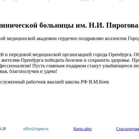
линической больницы им. Н.И. Пирогова
ной медицинской академии сердечно поздравляю коллектив Горо
ей и передовой медицинской организацией города Оренбурга. О
те жителям Оренбурга победить болезни и сохранить здоровье. П
офессионализм! Пусть главным подарком станут улыбающиеся л
ья, благополучия и удачи!
Заслуженный работник высшей школы РФ В.М.Боев
6-20
office@orgma.ru
Карта сайта
Стоп-коррупц