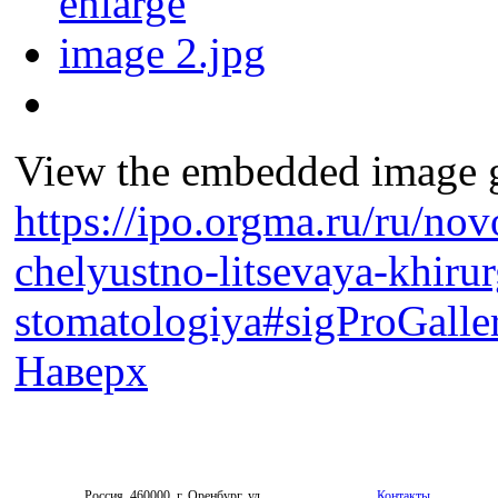
View the embedded image ga
https://ipo.orgma.ru/ru/nov
chelyustno-litsevaya-khirur
stomatologiya#sigProGalle
Наверх
Россия, 460000, г. Оренбург, ул.
Контакты