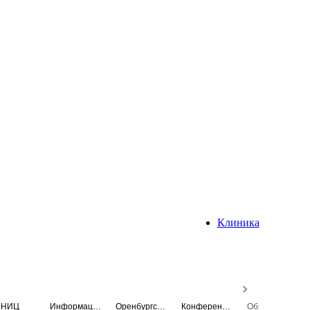
Клиника
НИЦ
Информационная система
Оренбургский медицинский вестник
Конференция
Образовательный центр истории Университета