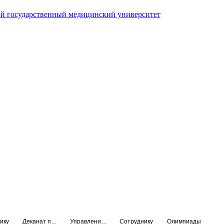
й государственный медицинский университет
ику
Деканат подготовки кадров высшей квалификации
Управление по НМО и региональному развитию здравоохранения
Сотруднику
Олимпиады