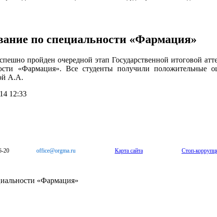
вание по специальности «Фармация»
спешно пройден очередной этап Государственной итоговой атт
ности «Фармация». Все студенты получили положительные о
ой А.А.
14 12:33
6-20
office@orgma.ru
Карта сайта
Стоп-коррупц
циальности «Фармация»