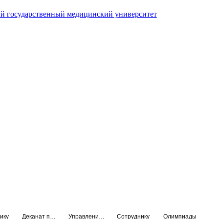
й государственный медицинский университет
ику
Деканат подготовки кадров высшей квалификации
Управление по НМО и региональному развитию здравоохранения
Сотруднику
Олимпиады