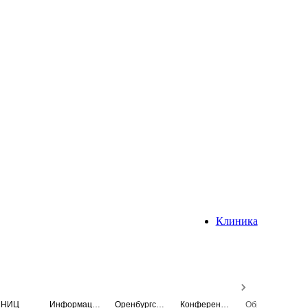
Клиника
НИЦ
Информационная система
Оренбургский медицинский вестник
Конференция
Образовательный центр истории Университета