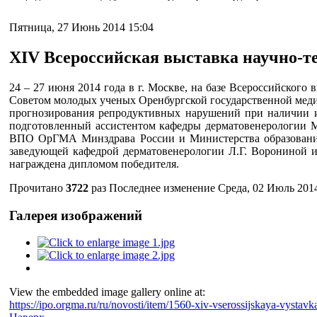
Пятница, 27 Июнь 2014 15:04
XIV Всероссийская выставка научно-т
24 – 27 июня 2014 года в г. Москве, на базе Всероссийског
Советом молодых ученых Оренбургской государственной меди
прогнозирования репродуктивных нарушений при наличии и
подготовленный ассистентом кафедры дерматовенерологии М
ВПО ОрГМА Минздрава России и Министерства образования О
заведующей кафедрой дерматовенерологии Л.Г. Ворониной и 
награждена дипломом победителя.
Прочитано
3722
раз
Последнее изменение Среда, 02 Июль 2014
Галерея изображений
View the embedded image gallery online at:
https://ipo.orgma.ru/ru/novosti/item/1560-xiv-vserossijskaya-vyst