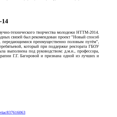
-14
 научно-технического творчества молодежи НТТМ-2014.
дных связей был рекомендован проект "Новый способ
и, передающимися преимущественно половым путём",
еребятьевой, который при поддержке ректората ГБОУ
а выполнена под руководством: д.м.н., профессора,
рапии Г.Г. Багировой и признана одной из лучших и
leriac837616063