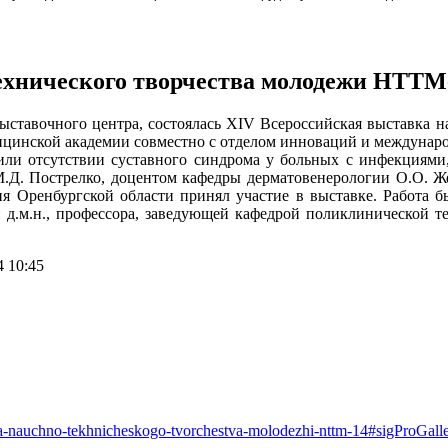
ехнического творчества молодежи НТТМ
о выставочного центра, состоялась XIV Всероссийская выставка
цинской академии совместно с отделом инноваций и междунаро
ли отсутствии суставного синдрома у больных с инфекциям
.Д. Пострелко, доцентом кафедры дерматовенерологии О.О. Ж
ренбургской области принял участие в выставке. Работа был
д.м.н., профессора, заведующей кафедрой поликлинической те
 10:45
avka-nauchno-tekhnicheskogo-tvorchestva-molodezhi-nttm-14#sigProGal