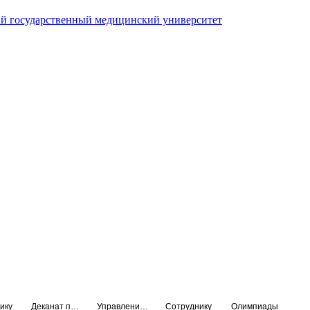
й государственный медицинский университет
ику
Деканат подготовки кадров высшей квалификации
Управление по НМО и региональному развитию здравоохранения
Сотруднику
Олимпиады