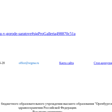
iyu-v-gorode-saratove#sigProGalleria498870c51a
6-20
office@orgma.ru
Карта сайта
Стоп-коррупц
о бюджетного образовательного учреждения высшего образования "Оренбургс
здравоохранения Российской Федерации.
Все права защищены.