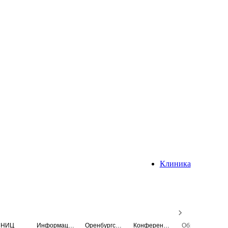
Клиника
НИЦ
Информационная система
Оренбургский медицинский вестник
Конференция
Образовательный центр истории Университета