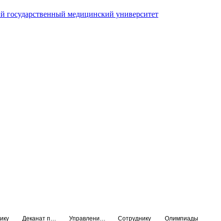
й государственный медицинский университет
ику
Деканат подготовки кадров высшей квалификации
Управление по НМО и региональному развитию здравоохранения
Сотруднику
Олимпиады