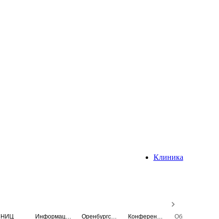
Клиника
НИЦ
Информационная система
Оренбургский медицинский вестник
Конференция
Образовательный центр истории Университета