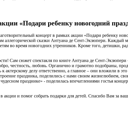
акции «Подари ребенку новогодний праз
 благотворительный концерт в рамках акции «Подари ребенку но
м аллегорической сказки Антуана де Сент-Экзюпери. Каждый мог
детям во время новогодних утренников. Кроме того, детишки, р
ости! Сам сюжет спектакля по книге Антуана де Сент-Экзюпери
добро, честность, любовь. Органично и грамотно подобраны, пр
к актерскому делу ответственно, а главное – они вложили в это
астроение праздника, поделились с нами своим жизнелюбием, с
чудесном празднике» - поделилась впечатлениями гостья концер
в акции и помог собрать подарки для детей. Спасибо Вам за ваш