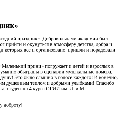
дник»
вогодний праздник». Добровольцами академии был
 прийти и окунуться в атмосферу детства, добра и
ади которых все и организовано, пришли и порадовали
 «Маленький принц» погружает и детей и взрослых в
одуманно обыграны в сценарии музыкальные номера,
 душу! Это было слышно в голосе каждого! И конечно,
воим душевным теплом и добрыми улыбками! Спасибо
та, студентка 4 курса ОГИИ им. Л. и М.
у доброту!