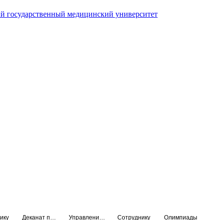
й государственный медицинский университет
ику
Деканат подготовки кадров высшей квалификации
Управление по НМО и региональному развитию здравоохранения
Сотруднику
Олимпиады