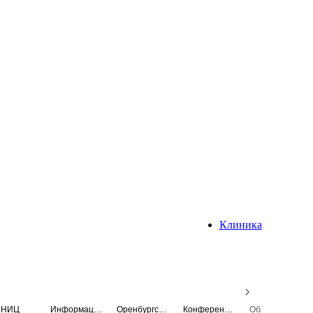
Клиника
НИЦ
Информационная система
Оренбургский медицинский вестник
Конференция
Образовательный центр истории Университета