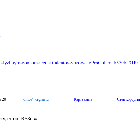
a-po-lyzhnym-gonkam-sredi-studentov-vuzov#sigProGalleriab570b291f0
6-20
office@orgma.ru
Карта сайта
Стоп-коррупц
студентов ВУЗов»