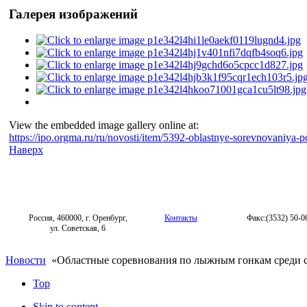
Галерея изображений
View the embedded image gallery online at:
https://ipo.orgma.ru/ru/novosti/item/5392-oblastnye-sorevnovaniy
Наверх
Россия, 460000, г. Оренбург,
Контакты
Факс:(3532) 50-0
ул. Советская, 6
Новости
«Областные соревнования по лыжным гонкам среди 
Top
Skip to content