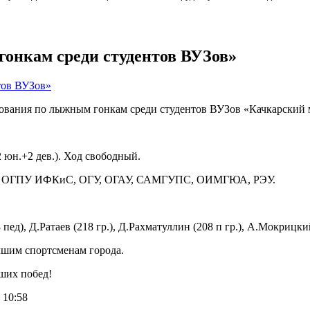
онкам среди студентов ВУЗов»
евнования по лыжным гонкам среди студентов ВУЗов «Качкарский
2 юн.+2 дев.). Ход свободный.
МУ, ОГПУ ИФКиС, ОГУ, ОГАУ, САМГУПС, ОИМГЮА, РЭУ.
пед), Д.Ратаев (218 гр.), Д.Рахматуллин (208 п гр.), А.Мокрицкий
чшим спортсменам города.
ших побед!
 10:58