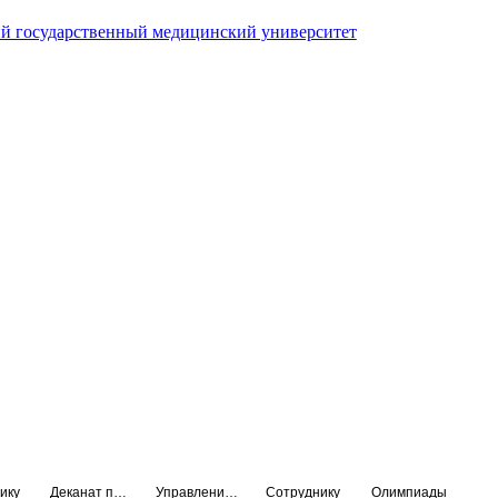
й государственный медицинский университет
ику
Деканат подготовки кадров высшей квалификации
Управление по НМО и региональному развитию здравоохранения
Сотруднику
Олимпиады