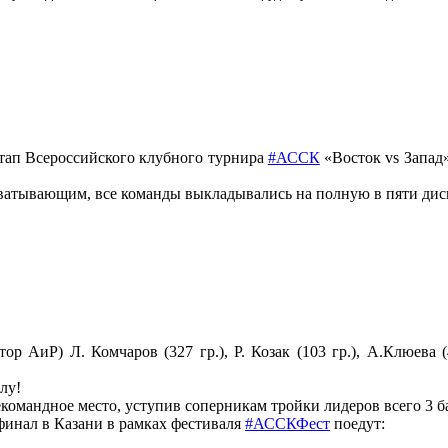
этап Всероссийского клубного турнира
#АССК
«Восток vs Запад
ватывающим, все команды выкладывались на полную в пяти дис
р АиР) Л. Комчаров (327 гр.), Р. Козак (103 гр.), А.Клюева (
лу!
командное место, уступив соперникам тройки лидеров всего 3 б
 финал в Казани в рамках фестиваля
#АССКФест
поедут: