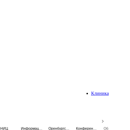
Клиника
НИЦ
Информационная система
Оренбургский медицинский вестник
Конференция
Образовательный центр истории Университета