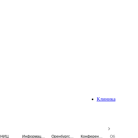
Клиника
НИЦ
Информационная система
Оренбургский медицинский вестник
Конференция
Образовательный центр истории Университета