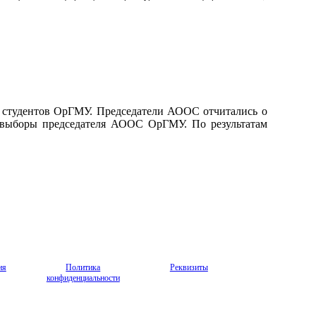
й студентов ОрГМУ. Председатели АООС отчитались о
ревыборы председателя АООС ОрГМУ. По результатам
ия
Политика
Реквизиты
конфиденциальности