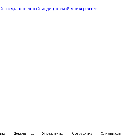
й государственный медицинский университет
ику
Деканат подготовки кадров высшей квалификации
Управление по НМО и региональному развитию здравоохранения
Сотруднику
Олимпиады