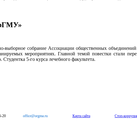
ОрГМУ»
тно-выборное собрание Ассоциации общественных объединени
планируемых мероприятиях. Главной темой повестки стали пе
. Студентка 5-го курса лечебного факультета.
6-20
office@orgma.ru
Карта сайта
Стоп-коррупц